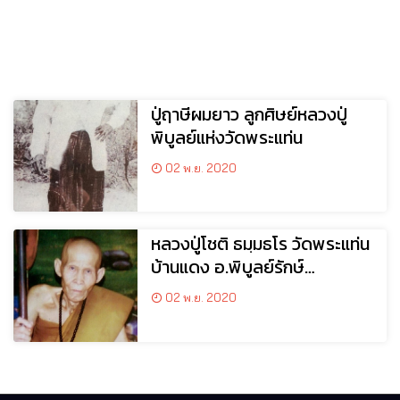
ปู่ฤาษีผมยาว ลูกศิษย์หลวงปู่
พิบูลย์แห่งวัดพระแท่น
02 พ.ย. 2020
หลวงปู่โชติ ธมฺมธโร วัดพระแท่น
บ้านแดง อ.พิบูลย์รักษ์
จ.อุดรธานี
02 พ.ย. 2020