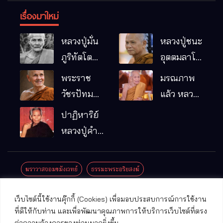
เรื่องมาใหม่
หลวงปู่มั่น
หลวงปู่ชนะ
ภูริทัตโต
อุตตมลาโภ
พระอริยเจ้า
วัดป่าโนน
พระราช
มรณภาพ
ผู้เป็นบิดา
หมากอื๋อ
วัชรปัทม
แล้ว หลวง
ของพระกร
อ.เมือง
คุณ (หลวง
ปู่บุญมา
ปาฏิหาริย์
รมฐาน
จ.มหาสารคาม
ปู่บัวเกตุ
คัมภีรธัมโม
หลวงปู่คำ
ปทุมสิโร)
คะนิง จุล
มรณภาพ
มณี
ฆราวาสจอมขมังเวทย์
ธรรมะพระอริยสงฆ์
แล้ว วัดป่า
ดาราภิรมย์
ประชาสัมพันธ์งานบุญ
ประวัติพระเกจิ
ปาฏิหาริย์พระเกจิ
เว็บไซต์นี้ใช้งานคุ๊กกี้ (Cookies) เพื่อมอบประสบการณ์การใช้งาน
อ.แม่ริม
ปาฏิหาริย์พระเครื่อง
พระธาตุศักดิ์สิทธิ์
ที่ดีให้กับท่าน และเพื่อพัฒนาคุณภาพการให้บริการเว็บไซต์ที่ตรง
จ.เชียงใหม่
ต่อความต้องการของท่านมากยิ่งขึ้น