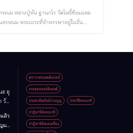
ิ์ชัยมงคล
ใสศรัทธาต่อท่าน แวะเวียนไปกราบไหว้และไป
วยคุณธรรม เป็นที่พึ่งของชาวบ้านและสาธุชนโดยท
ฆราวาสจอมขมังเวทย์
ธรรมะพระอริยสงฆ์
นะ อุ
 วัด
ประชาสัมพันธ์งานบุญ
ประวัติพระเกจิ
มา
ปาฏิหาริย์พระเกจิ
แล้ว
ือง
ปาฏิหาริย์พระเครื่อง
ุญมา
ารคาม