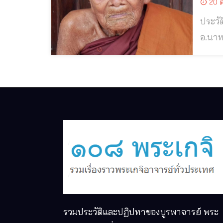
20 ต
ประวัติแ
อ.นาทม จ.นครพนม หลวงปู่พัน ฐ
ทุรกั
รวมประวัติและปฏิปทาของบูรพาจารย์ พระ