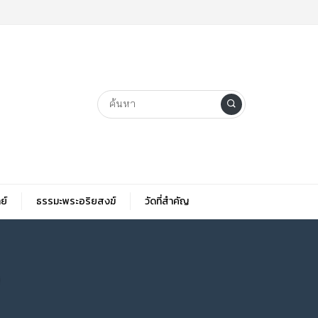
ย์
ธรรมะพระอริยสงฆ์
วัดที่สําคัญ