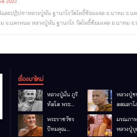
.ค. 2023
ละปฏิปทาหลวงปู่พัน ฐานกโรวัดโพธิ์ชัยมงคล อ.นาทม จ.นครพนม หลวงปู่พัน ฐานกโร วัดโพธ
านกโร วัดโพธิ์ชัยมงคล อ.นาทม จ.นครพนม พระเถระที่จำพรรษาอยู่ในถิ่น
นดาร ที่ชาวบ้านในละแวกใกล้เคียง รวมทั้งผู้ใกล้ชิดที่เลื่อม
ทำบุญไม่ขาดสาย ท่านเป็นพระสงฆ์ที่เคร่งครัดและเปี่ยมด้
เรื่องมาใหม่
หลวงปู่มั่น ภูริ
หลวงปู่ช
ทัตโต พระ
ตตมลาโภ
อริยเจ้าผู้เป็น
ป่าโนนห
พระราชวัชร
มรณภาพ
บิดาของ
กอื๋อ อ.เม
ปัทมคุณ
หลวงปู่บ
พระกรรมฐาน
จ.มหาส