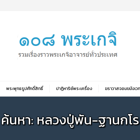
พระพุทธรูปศักดิ์สิทธิ์
ปาฏิหาริย์พระเครื่อง
ฆราวาสจอมขมังเวท
ค้นหา: หลวงปู่พัน-ฐานกโร