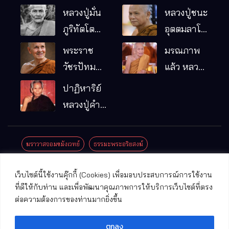
หลวงปู่มั่น
หลวงปู่ชนะ
ภูริทัตโต
อุตตมลาโภ
พระอริยเจ้า
วัดป่าโนน
พระราช
มรณภาพ
ผู้เป็นบิดา
หมากอื๋อ
วัชรปัทม
แล้ว หลวง
ของพระกร
อ.เมือง
คุณ (หลวง
ปู่บุญมา
ปาฏิหาริย์
รมฐาน
จ.มหาสารคาม
ปู่บัวเกตุ
คัมภีรธัมโม
หลวงปู่คำ
ปทุมสิโร)
คะนิง จุล
มรณภาพ
มณี
ฆราวาสจอมขมังเวทย์
ธรรมะพระอริยสงฆ์
แล้ว วัดป่า
ดาราภิรมย์
ประชาสัมพันธ์งานบุญ
ประวัติพระเกจิ
ปาฏิหาริย์พระเกจิ
เว็บไซต์นี้ใช้งานคุ๊กกี้ (Cookies) เพื่อมอบประสบการณ์การใช้งาน
อ.แม่ริม
ปาฏิหาริย์พระเครื่อง
พระธาตุศักดิ์สิทธิ์
ที่ดีให้กับท่าน และเพื่อพัฒนาคุณภาพการให้บริการเว็บไซต์ที่ตรง
จ.เชียงใหม่
ต่อความต้องการของท่านมากยิ่งขึ้น
พระพุทธรูปศักดิ์สิทธิ์
วัดที่สําคัญ
ตกลง