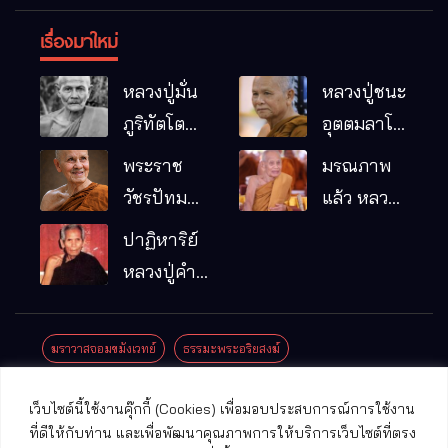
เรื่องมาใหม่
หลวงปู่มั่น
หลวงปู่ชนะ
ภูริทัตโต
อุตตมลาโภ
พระอริยเจ้า
วัดป่าโนน
พระราช
มรณภาพ
ผู้เป็นบิดา
หมากอื๋อ
วัชรปัทม
แล้ว หลวง
ของพระกร
อ.เมือง
คุณ (หลวง
ปู่บุญมา
ปาฏิหาริย์
รมฐาน
จ.มหาสารคาม
ปู่บัวเกตุ
คัมภีรธัมโม
หลวงปู่คำ
ปทุมสิโร)
คะนิง จุล
มรณภาพ
มณี
ฆราวาสจอมขมังเวทย์
ธรรมะพระอริยสงฆ์
แล้ว วัดป่า
ดาราภิรมย์
ประชาสัมพันธ์งานบุญ
ประวัติพระเกจิ
ปาฏิหาริย์พระเกจิ
เว็บไซต์นี้ใช้งานคุ๊กกี้ (Cookies) เพื่อมอบประสบการณ์การใช้งาน
อ.แม่ริม
ปาฏิหาริย์พระเครื่อง
พระธาตุศักดิ์สิทธิ์
ที่ดีให้กับท่าน และเพื่อพัฒนาคุณภาพการให้บริการเว็บไซต์ที่ตรง