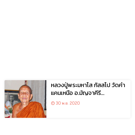
หลวงปู่พระมหาโส กัสสโป วัดคำ
แคนเหนือ อ.มัญจาคีรี
จ.ขอนแก่น
30 พ.ย. 2020