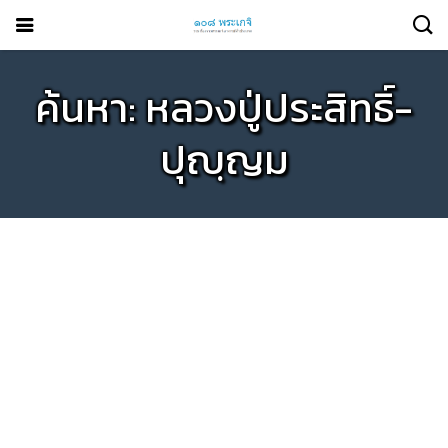
ค้นหา: หลวงปู่ประสิทธิ์-
ปุญฺญม