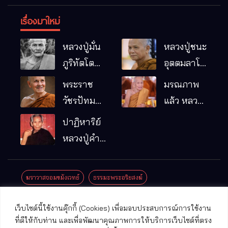
เรื่องมาใหม่
หลวงปู่มั่น
หลวงปู่ชนะ
ภูริทัตโต
อุตตมลาโภ
พระอริยเจ้า
วัดป่าโนน
พระราช
มรณภาพ
ผู้เป็นบิดา
หมากอื๋อ
วัชรปัทม
แล้ว หลวง
ของพระกร
อ.เมือง
คุณ (หลวง
ปู่บุญมา
ปาฏิหาริย์
รมฐาน
จ.มหาสารคาม
ปู่บัวเกตุ
คัมภีรธัมโม
หลวงปู่คำ
ปทุมสิโร)
คะนิง จุล
มรณภาพ
มณี
ฆราวาสจอมขมังเวทย์
ธรรมะพระอริยสงฆ์
แล้ว วัดป่า
ดาราภิรมย์
ประชาสัมพันธ์งานบุญ
ประวัติพระเกจิ
ปาฏิหาริย์พระเกจิ
เว็บไซต์นี้ใช้งานคุ๊กกี้ (Cookies) เพื่อมอบประสบการณ์การใช้งาน
อ.แม่ริม
ปาฏิหาริย์พระเครื่อง
พระธาตุศักดิ์สิทธิ์
ที่ดีให้กับท่าน และเพื่อพัฒนาคุณภาพการให้บริการเว็บไซต์ที่ตรง