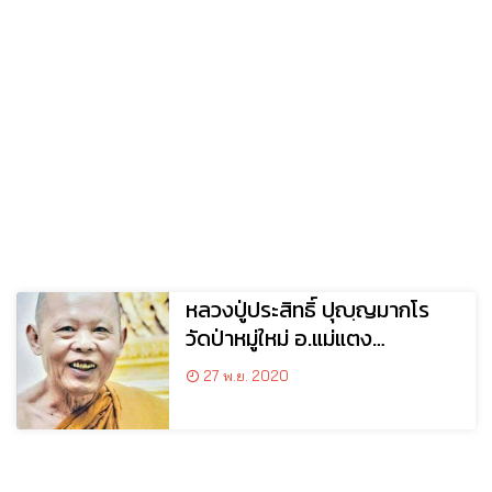
หลวงปู่ประสิทธิ์ ปุญฺญมากโร
วัดป่าหมู่ใหม่ อ.แม่แตง
จ.เชียงใหม่
27 พ.ย. 2020