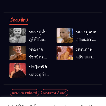
เรื่องมาใหม่
หลวงปู่มั่น
หลวงปู่ชนะ
ภูริทัตโต
อุตตมลาโภ
พระอริยเจ้า
วัดป่าโนน
พระราช
มรณภาพ
ผู้เป็นบิดา
หมากอื๋อ
วัชรปัทม
แล้ว หลวง
ของพระกร
อ.เมือง
คุณ (หลวง
ปู่บุญมา
ปาฏิหาริย์
รมฐาน
จ.มหาสารคาม
ปู่บัวเกตุ
คัมภีรธัมโม
หลวงปู่คำ
ปทุมสิโร)
คะนิง จุล
มรณภาพ
มณี
ฆราวาสจอมขมังเวทย์
ธรรมะพระอริยสงฆ์
แล้ว วัดป่า
ดาราภิรมย์
ประชาสัมพันธ์งานบุญ
ประวัติพระเกจิ
ปาฏิหาริย์พระเกจิ