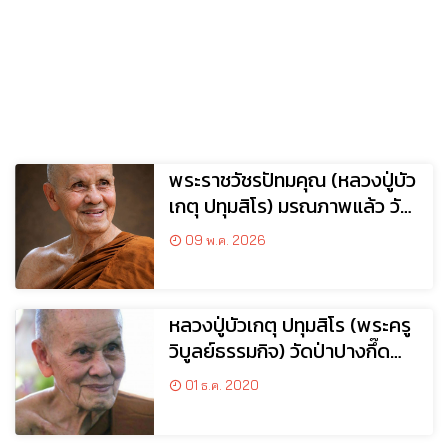
พระราชวัชรปัทมคุณ (หลวงปู่บัว
เกตุ ปทุมสิโร) มรณภาพแล้ว วัด
ป่าดาราภิรมย์ อ.แม่ริม
09 พ.ค. 2026
จ.เชียงใหม่
หลวงปู่บัวเกตุ ปทุมสิโร (พระครู
วิบูลย์ธรรมกิจ) วัดป่าปางกึ๊ด
ต.อินทขิล อ.แม่แตง จ.เชียงใหม่
01 ธ.ค. 2020