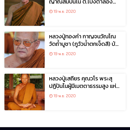
ญาณสัมปันโน ต.โป่งตาลอง
อ.ปากช่อง นครราชสีมา
19 พ.ย. 2020
หลวงปู่ทองคำ กาญจนวัณโณ
วัดถ้ำบูชา (ภูวัวน้ำตกเจ็ดสี) บ้าน
ดอนเสียด ต.บ้านต้อง อ.เซกา
19 พ.ย. 2020
จ.บึงกาฬ
หลวงปู่เสถียร คุณวโร พระสุ
ปฏิปันโนผู้มีเมตตาธรรมสูง แห่ง
วัดถ้ำพระภูวัว อ.เซกา จ.บึงกาฬ
19 พ.ย. 2020