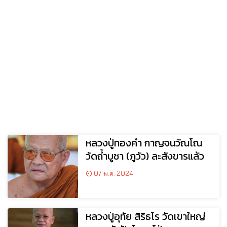
หลวงปู่ทองคำ กาญจนวัณโณ
วัดถ้ำบูชา (ภูวัว) ละสังขารแล้ว
07 พ.ค. 2024
หลวงปู่อุทัย สิริธโร วัดเขาใหญ่