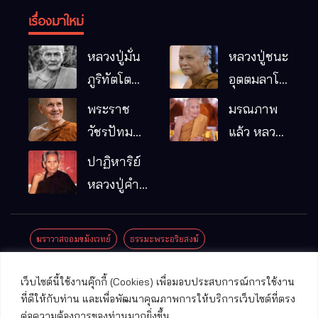
เรื่องมาใหม่
หลวงปู่มั่น
หลวงปู่ชนะ
ภูริทัตโต
อุตตมลาโภ
พระอริยเจ้า
วัดป่าโนน
พระราช
มรณภาพ
ผู้เป็นบิดา
หมากอื๋อ
วัชรปัทม
แล้ว หลวง
ของพระกร
อ.เมือง
คุณ (หลวง
ปู่บุญมา
ปาฏิหาริย์
รมฐาน
จ.มหาสารคาม
ปู่บัวเกตุ
คัมภีรธัมโม
หลวงปู่คำ
ปทุมสิโร)
คะนิง จุล
มรณภาพ
มณี
ฆราวาสจอมขมังเวทย์
ธรรมะพระอริยสงฆ์
แล้ว วัดป่า
ดาราภิรมย์
ประชาสัมพันธ์งานบุญ
ประวัติพระเกจิ
ปาฏิหาริย์พระเกจิ
เว็บไซต์นี้ใช้งานคุ๊กกี้ (Cookies) เพื่อมอบประสบการณ์การใช้งาน
อ.แม่ริม
ปาฏิหาริย์พระเครื่อง
พระธาตุศักดิ์สิทธิ์
ที่ดีให้กับท่าน และเพื่อพัฒนาคุณภาพการให้บริการเว็บไซต์ที่ตรง
จ.เชียงใหม่
ต่อความต้องการของท่านมากยิ่งขึ้น