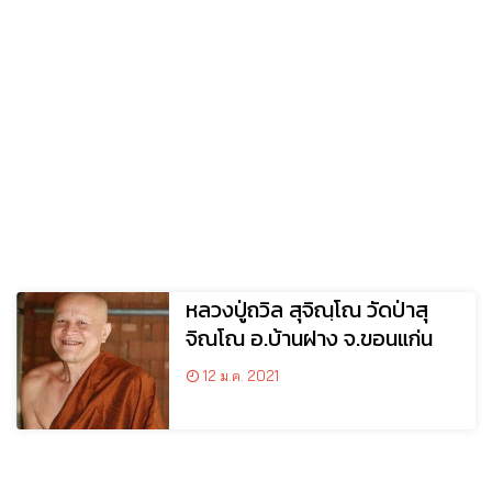
หลวงปู่ถวิล สุจิณฺโณ วัดป่าสุ
จิณโณ อ.บ้านฝาง จ.ขอนแก่น
12 ม.ค. 2021