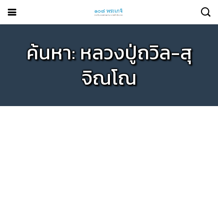
ค้นหา: หลวงปู่ถวิล-สุ
จิณโณ