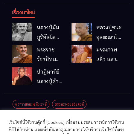
เรื่องมาใหม่
หลวงปู่มั่น
หลวงปู่ชนะ
ภูริทัตโต
อุตตมลาโภ
พระอริยเจ้า
วัดป่าโนน
พระราช
มรณภาพ
ผู้เป็นบิดา
หมากอื๋อ
วัชรปัทม
แล้ว หลวง
ของพระกร
อ.เมือง
คุณ (หลวง
ปู่บุญมา
ปาฏิหาริย์
รมฐาน
จ.มหาสารคาม
ปู่บัวเกตุ
คัมภีรธัมโม
หลวงปู่คำ
ปทุมสิโร)
คะนิง จุล
มรณภาพ
มณี
ฆราวาสจอมขมังเวทย์
ธรรมะพระอริยสงฆ์
แล้ว วัดป่า
ดาราภิรมย์
ประชาสัมพันธ์งานบุญ
ประวัติพระเกจิ
ปาฏิหาริย์พระเกจิ
เว็บไซต์นี้ใช้งานคุ๊กกี้ (Cookies) เพื่อมอบประสบการณ์การใช้งาน
อ.แม่ริม
ปาฏิหาริย์พระเครื่อง
พระธาตุศักดิ์สิทธิ์
ที่ดีให้กับท่าน และเพื่อพัฒนาคุณภาพการให้บริการเว็บไซต์ที่ตรง