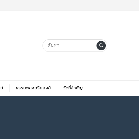
ย์
ธรรมะพระอริยสงฆ์
วัดที่สําคัญ