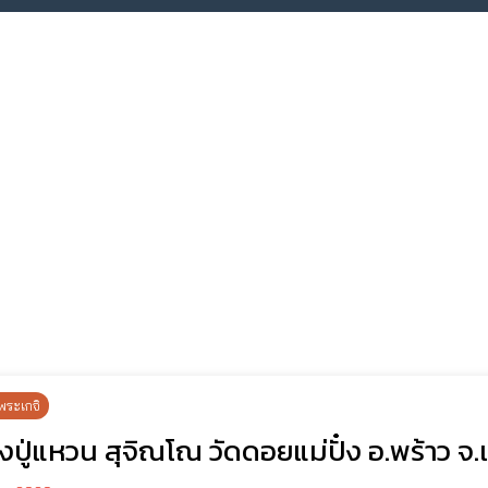
พระเกจิ
ปู่แหวน สุจิณโณ วัดดอยแม่ปั๋ง อ.พร้าว จ.เ