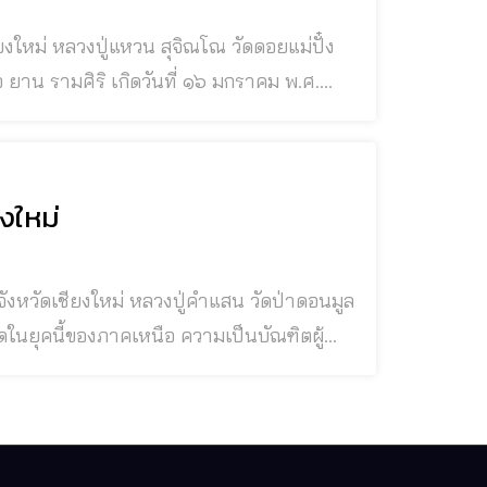
อน ตําบลหนองใน (ปัจจุบันเป็นตําบลนาโป่ง)
ส หรือ สาย นาง
งใหม่
ู่คำแสน วัดป่าดอนมูล
อดในยุคนี้ของภาคเหนือ ความเป็นบัณฑิตผู้
 มีจน มิใช่กําแพง
ายไม่ว่าชั้นสูง ช