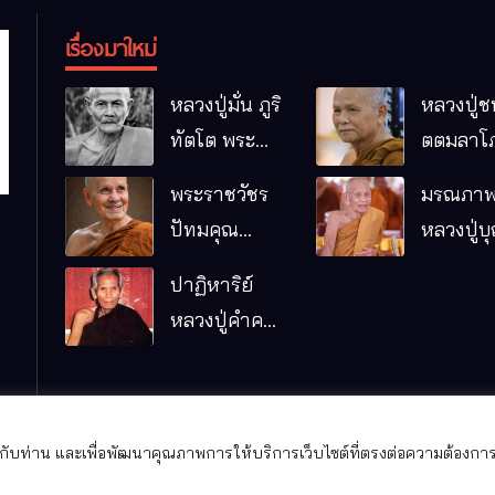
เรื่องมาใหม่
หลวงปู่มั่น ภูริ
หลวงปู่ช
ทัตโต พระ
ตตมลาโภ
อริยเจ้าผู้เป็น
ป่าโนนห
พระราชวัชร
มรณภาพ
บิดาของ
กอื๋อ อ.เม
ปัทมคุณ
หลวงปู่บ
พระกรรมฐาน
จ.มหาส
(หลวงปู่บัว
คัมภีรธัม
ปาฏิหาริย์
เกตุ ปทุมสิโร)
หลวงปู่คำคะ
มรณภาพแล้ว
นิง จุลมณี
วัดป่าดารา
ภิรมย์
อ.แม่ริม
ีให้กับท่าน และเพื่อพัฒนาคุณภาพการให้บริการเว็บไซต์ที่ตรงต่อความต้องการ
จ.เชียงใหม่