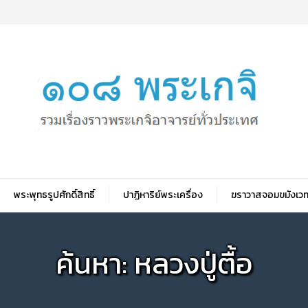
พระพุทธรูปศักดิ์สิทธิ์
ปาฏิหาริย์พระเครื่อง
ฆราวาสจอมขมังเวท
ค้นหา: หลวงปู่ตื้อ