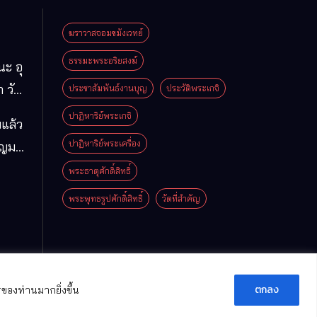
ฆราวาสจอมขมังเวทย์
ธรรมะพระอริยสงฆ์
นะ อุ
 วัด
ประชาสัมพันธ์งานบุญ
ประวัติพระเกจิ
มา
ปาฏิหาริย์พระเกจิ
แล้ว
ือง
ปาฏิหาริย์พระเครื่อง
ุญมา
ารคาม
โม
พระธาตุศักดิ์สิทธิ์
พระพุทธรูปศักดิ์สิทธิ์
วัดที่สําคัญ
ตกลง
ของท่านมากยิ่งขึ้น