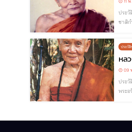
11 พ
ประวัติและปฏิปท
ชาติกําเนิดและชีวิตปฐมว
๒๔๓๐ 
ประวัติ
หลวง
09 พ
ประวัติ
พระอร
บริสุทธิ
ขวางกั