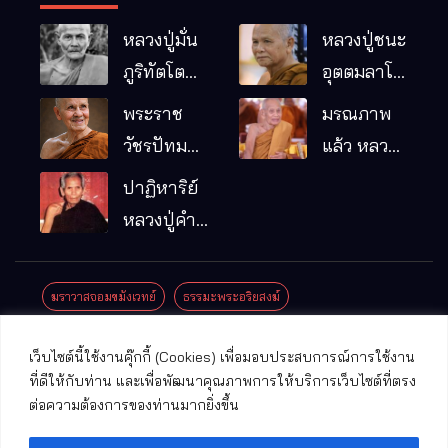
หลวงปู่มั่น
หลวงปู่ชนะ
ภูริทัตโต
อุตตมลาโภ
พระอริยเจ้า
วัดป่าโนน
พระราช
มรณภาพ
ผู้เป็นบิดา
หมากอื๋อ
วัชรปัทม
แล้ว หลวง
ของพระกร
อ.เมือง
คุณ (หลวง
ปู่บุญมา
ปาฏิหาริย์
รมฐาน
จ.มหาสารคาม
ปู่บัวเกตุ
คัมภีรธัมโม
หลวงปู่คำ
ปทุมสิโร)
คะนิง จุล
มรณภาพ
มณี
ฆราวาสจอมขมังเวทย์
ธรรมะพระอริยสงฆ์
แล้ว วัดป่า
ดาราภิรมย์
ประชาสัมพันธ์งานบุญ
ประวัติพระเกจิ
ปาฏิหาริย์พระเกจิ
เว็บไซต์นี้ใช้งานคุ๊กกี้ (Cookies) เพื่อมอบประสบการณ์การใช้งาน
อ.แม่ริม
ปาฏิหาริย์พระเครื่อง
พระธาตุศักดิ์สิทธิ์
ที่ดีให้กับท่าน และเพื่อพัฒนาคุณภาพการให้บริการเว็บไซต์ที่ตรง
จ.เชียงใหม่
ต่อความต้องการของท่านมากยิ่งขึ้น
พระพุทธรูปศักดิ์สิทธิ์
วัดที่สําคัญ