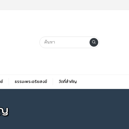
ย์
ธรรมะพระอริยสงฆ์
วัดที่สําคัญ
โญ