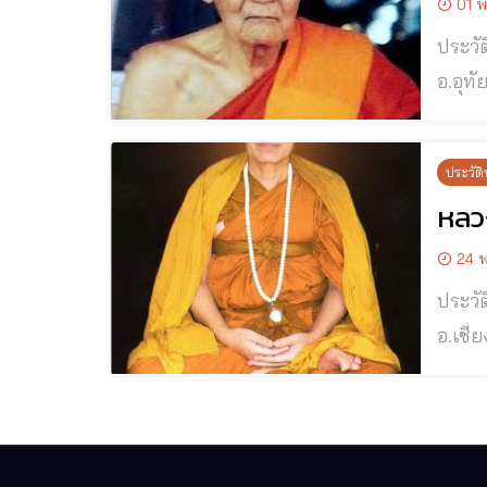
01 พ
ประวัติและปฏิป
อ.อุทัย จ.พระนครศรีอยุธ
ชาวบ้านให้ความเ
๑๕ ค่
ประวัติ
หลวง
24 พ
ประวั
อ.เชียงดาว จ.เชียงใหม่ พระอ
เมื่อ 
มารดา