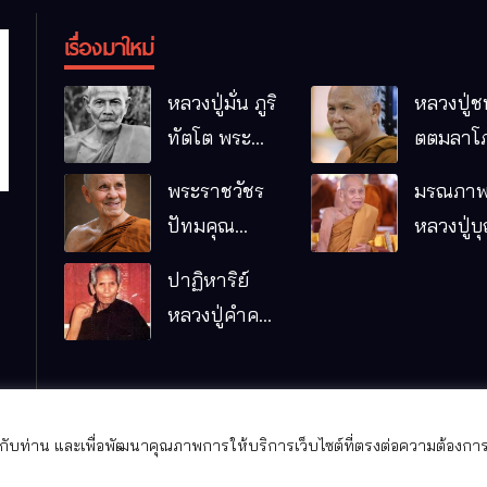
เรื่องมาใหม่
หลวงปู่มั่น ภูริ
หลวงปู่ช
ทัตโต พระ
ตตมลาโภ
อริยเจ้าผู้เป็น
ป่าโนนห
พระราชวัชร
มรณภาพ
บิดาของ
กอื๋อ อ.เม
ปัทมคุณ
หลวงปู่บ
พระกรรมฐาน
จ.มหาส
(หลวงปู่บัว
คัมภีรธัม
ปาฏิหาริย์
เกตุ ปทุมสิโร)
หลวงปู่คำคะ
มรณภาพแล้ว
นิง จุลมณี
วัดป่าดารา
ภิรมย์
อ.แม่ริม
ีให้กับท่าน และเพื่อพัฒนาคุณภาพการให้บริการเว็บไซต์ที่ตรงต่อความต้องการ
จ.เชียงใหม่