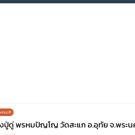
พระเกจิ
ปู่ดู่ พรหมปัญโญ วัดสะแก อ.อุทัย จ.พระน