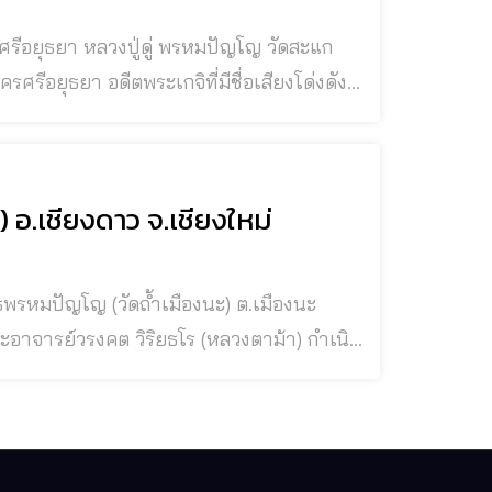
สามเขา ต.ข้า
อ.เชียงดาว จ.เชียงใหม่
ธพรหมปัญโญ (วัดถ้ำเมืองนะ) ต.เมืองนะ
สกุล สุวรรณคุณ บิดาชื่อวันดี
มื่อหลวงตาเกิดมานั้น คุณแม่ได้นำ