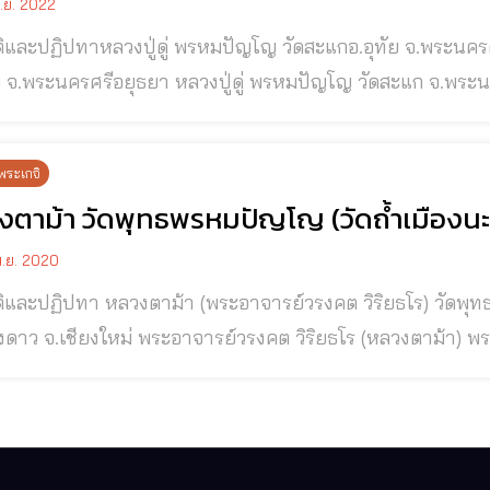
.ย. 2022
ทาหลวงปู่ดู่ พรหมปัญโญ วัดสะแกอ.อุทัย จ.พระนครศรีอยุธยา หลวงปู่ดู่ พรหมปัญโญ วัดสะแก
ยา หลวงปู่ดู่ พรหมปัญโญ วัดสะแก จ.พระนครศรีอยุธยา อดีตพระเกจิที่มีชื่อเสียงโด่งดัง
ลื่อมใสศรัทธาไม่เสื่อมคลาย ◉ ชาติภูมิหลวงปู่ดู่ พรหมปัญโญ นามเดิมชื่อ “ดู่” เกิดในวันศุกร์ ขึ้น
ำเดือน ๖ ปีมะโรง พ.ศ.๒๔๔๗ เป็นวันเพ็ญวิสาขปุรณมี ณ บ้าน
พระเกจิ
ตาม้า วัดพุทธพรหมปัญโญ (วัดถ้ำเมืองนะ) 
.ย. 2020
ติและปฏิปทา หลวงตาม้า (พระอาจารย์วรงคต วิริยธโร) วัดพุท
าจารย์วรงคต วิริยธโร (หลวงตาม้า) พระอาจารย์วรงคต วิริยธโร (หลวงตาม้า) กำเนิด
วันพฤหัสบดีที่ ๒๓ พฤศจิกายน พ.ศ. ๒๔๘๗ ณ อ.วานรนิวาส จ.สกลนคร ใน
ชื่อโสภา เป็นบุตรคนที่ ๒ ในจำนวนพี่น้องทั้งหมด ๓ คน โดยเ