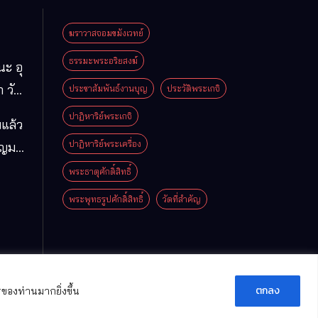
ฆราวาสจอมขมังเวทย์
ธรรมะพระอริยสงฆ์
นะ อุ
 วัด
ประชาสัมพันธ์งานบุญ
ประวัติพระเกจิ
มา
ปาฏิหาริย์พระเกจิ
แล้ว
ือง
ปาฏิหาริย์พระเครื่อง
ุญมา
ารคาม
โม
พระธาตุศักดิ์สิทธิ์
พระพุทธรูปศักดิ์สิทธิ์
วัดที่สําคัญ
ตกลง
ของท่านมากยิ่งขึ้น