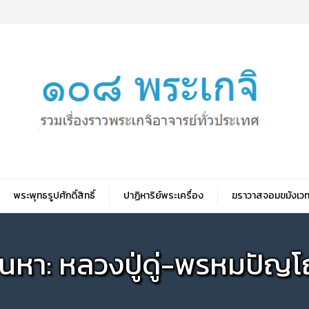
พระพุทธรูปศักดิ์สิทธิ์
ปาฏิหาริย์พระเครื่อง
ฆราวาสจอมขมังเวท
้นหา: หลวงปู่ดู่-พรหมปัญ