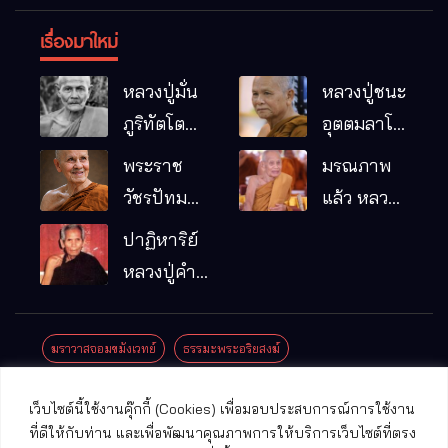
เรื่องมาใหม่
หลวงปู่มั่น
หลวงปู่ชนะ
ภูริทัตโต
อุตตมลาโภ
พระอริยเจ้า
วัดป่าโนน
พระราช
มรณภาพ
ผู้เป็นบิดา
หมากอื๋อ
วัชรปัทม
แล้ว หลวง
ของพระกร
อ.เมือง
คุณ (หลวง
ปู่บุญมา
ปาฏิหาริย์
รมฐาน
จ.มหาสารคาม
ปู่บัวเกตุ
คัมภีรธัมโม
หลวงปู่คำ
ปทุมสิโร)
คะนิง จุล
มรณภาพ
มณี
ฆราวาสจอมขมังเวทย์
ธรรมะพระอริยสงฆ์
แล้ว วัดป่า
ดาราภิรมย์
ประชาสัมพันธ์งานบุญ
ประวัติพระเกจิ
ปาฏิหาริย์พระเกจิ
เว็บไซต์นี้ใช้งานคุ๊กกี้ (Cookies) เพื่อมอบประสบการณ์การใช้งาน
อ.แม่ริม
ปาฏิหาริย์พระเครื่อง
พระธาตุศักดิ์สิทธิ์
ที่ดีให้กับท่าน และเพื่อพัฒนาคุณภาพการให้บริการเว็บไซต์ที่ตรง