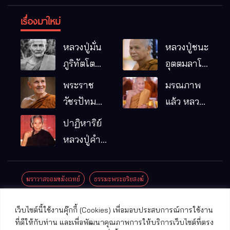
เรื่องมาใหม่
หลวงปู่มั่น
หลวงปู่ชนะ
ภูริทัตโต
อุตตมลาโภ
พระอริยเจ้า
วัดป่าโนน
พระราช
มรณภาพ
ผู้เป็นบิดา
หมากอื๋อ
วัชรปัทม
แล้ว หลวง
ของพระกร
อ.เมือง
คุณ (หลวง
ปู่บุญมา
ปาฏิหาริย์
รมฐาน
จ.มหาสารคาม
ปู่บัวเกตุ
คัมภีรธัมโม
หลวงปู่คำ
ปทุมสิโร)
คะนิง จุล
มรณภาพ
มณี
ฆราวาสจอมขมังเวทย์
ธรรมะพระอริยสงฆ์
แล้ว วัดป่า
ดาราภิรมย์
ประชาสัมพันธ์งานบุญ
ประวัติพระเกจิ
ปาฏิหาริย์พระเกจิ
เว็บไซต์นี้ใช้งานคุ๊กกี้ (Cookies) เพื่อมอบประสบการณ์การใช้งาน
อ.แม่ริม
ปาฏิหาริย์พระเครื่อง
พระธาตุศักดิ์สิทธิ์
ที่ดีให้กับท่าน และเพื่อพัฒนาคุณภาพการให้บริการเว็บไซต์ที่ตรง