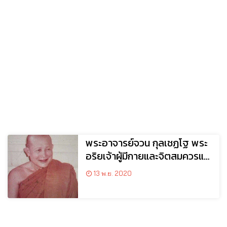
พระอาจารย์จวน กุลเชฏโฐ พระ
อริยเจ้าผู้มีกายและจิตสมควรแก่
วิมุติธรรม
13 พ.ย. 2020