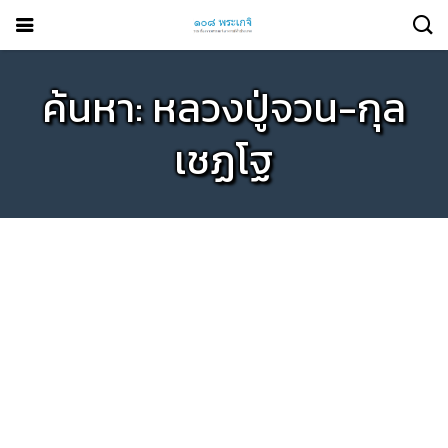
ค้นหา: หลวงปู่จวน-กุล
เชฏโฐ