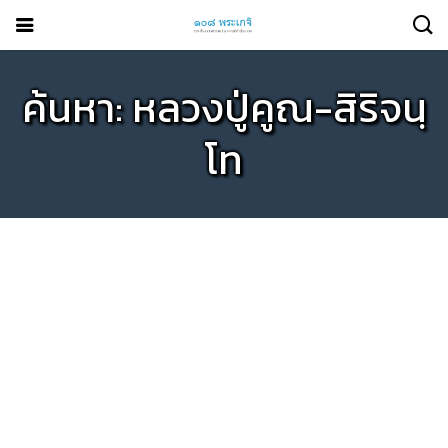
ค้นหา: หลวงปู่คูณ-สิริจนฺ
โท