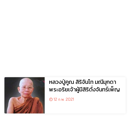
หลวงปู่คูณ สิริจันโท มณีมุกดา
พระอริยเจ้าผู้มีสิริดั่งจันทร์เพ็ญ
12 ก.พ. 2021