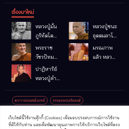
เรื่องมาใหม่
หลวงปู่มั่น
หลวงปู่ชนะ
ภูริทัตโต
อุตตมลาโภ
พระอริยเจ้า
วัดป่าโนน
พระราช
มรณภาพ
ผู้เป็นบิดา
หมากอื๋อ
วัชรปัทม
แล้ว หลวง
ของพระกร
อ.เมือง
คุณ (หลวง
ปู่บุญมา
ปาฏิหาริย์
รมฐาน
จ.มหาสารคาม
ปู่บัวเกตุ
คัมภีรธัมโม
หลวงปู่คำ
ปทุมสิโร)
คะนิง จุล
มรณภาพ
มณี
ฆราวาสจอมขมังเวทย์
ธรรมะพระอริยสงฆ์
แล้ว วัดป่า
ดาราภิรมย์
ประชาสัมพันธ์งานบุญ
ประวัติพระเกจิ
ปาฏิหาริย์พระเกจิ
เว็บไซต์นี้ใช้งานคุ๊กกี้ (Cookies) เพื่อมอบประสบการณ์การใช้งาน
อ.แม่ริม
ปาฏิหาริย์พระเครื่อง
พระธาตุศักดิ์สิทธิ์
ที่ดีให้กับท่าน และเพื่อพัฒนาคุณภาพการให้บริการเว็บไซต์ที่ตรง