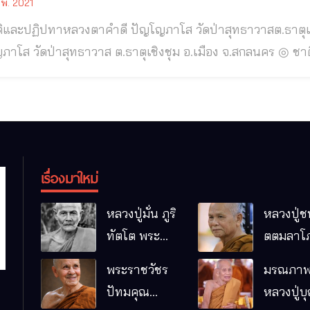
.พ. 2021
ิปทาหลวงตาคำดี ปัญโญภาโส วัดป่าสุทธาวาสต.ธาตุเชิงชุม อ.เมือง จ.สกลนคร หลวงตาคำดี
 วัดป่าสุทธาวาส ต.ธาตุเชิงชุม อ.เมือง จ.สกลนคร ◎ ชาติภูมิพระเดชพระคุณพระรัชมงคลนายก หรือ
าคำดี ปัญโญภาโส นามเดิมท่านชื่อ ดี นามสกุล ใบหะสีห์ เกิด
ัสบดี ขึ้น ๑๐ ค่ำ เดือน ๙ ปีเถาะ ณ บ้านหนองหอย หมู่ที่ ๔ ต
เรื่องมาใหม่
หลวงปู่มั่น ภูริ
หลวงปู่ช
ทัตโต พระ
ตตมลาโภ
อริยเจ้าผู้เป็น
ป่าโนนห
พระราชวัชร
มรณภาพ
บิดาของ
กอื๋อ อ.เม
ปัทมคุณ
หลวงปู่บ
พระกรรมฐาน
จ.มหาส