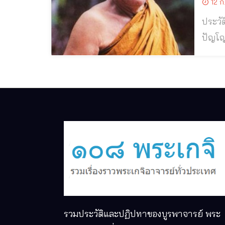
12 ก
ประวัติและปฏ
ปัญโญภาโส
หลวงต
วันพฤห
รวมประวัติและปฏิปทาของบูรพาจารย์ พระ