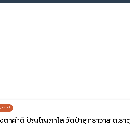
พระเกจิ
งตาคำดี ปัญโญภาโส วัดป่าสุทธาวาส ต.ธาตุ