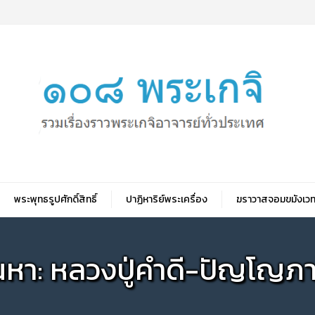
พระพุทธรูปศักดิ์สิทธิ์
ปาฏิหาริย์พระเครื่อง
ฆราวาสจอมขมังเวท
นหา: หลวงปู่คำดี-ปัญโญภ