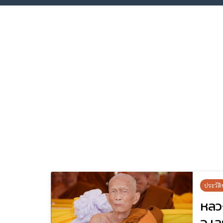
ประวัติ
หลวง
จ.เ