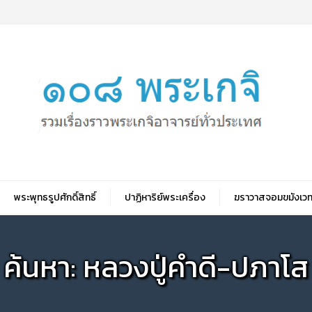
พระพุทธรูปศักดิ์สิทธิ์
ปาฏิหาริย์พระเครื่อง
ฆราวาสจอมขมังเวท
ค้นหา: หลวงปู่คำดี-ปภาโส