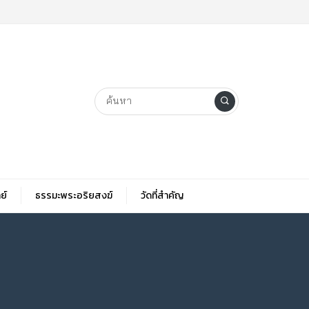
ย์
ธรรมะพระอริยสงฆ์
วัดที่สําคัญ