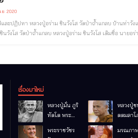
.ย. 2020
ิและปฏิปทา หลวงปู่อร่าม ชินวังโส วัดป่าถ้ำแกลบ บ้านท่าวังแคน ต
้ำแกลบ หลวงปู่อร่าม ชินวังโส เดิมชื่อ นายอร่าม ศรีคำมี พื้นเพต้นตระกูลของท่านเป็นชาว
ัดเลย หลวงปู่อร่าม ท่านได้ถือกำเนิดวันที่ ๒๐ เดือนพฤษภาค
๖ ปีเถาะ ณ บ้านท่ามะนา ต.นาอ้อ อ.เมือง 
เรื่องมาใหม่
หลวงปู่มั่น ภูริ
หลวงปู่ช
ทัตโต พระ
ตตมลาโภ
อริยเจ้าผู้เป็น
ป่าโนนห
พระราชวัชร
มรณภาพ
บิดาของ
กอื๋อ อ.เม