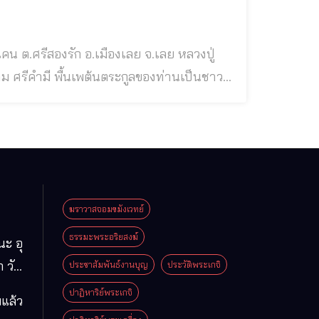
.ศรีสองรัก อ.เมืองเลย จ.เลย หลวงปู่
ม พ.ศ.๒๔๗๐ ตรงกับวันอังคาร แรม ๕ ค่ำ เดือน
จ.เลย โยมบิดาชื่อ นายยะ ศรีคำมี โยมมาร
ฆราวาสจอมขมังเวทย์
ธรรมะพระอริยสงฆ์
นะ อุ
 วัด
ประชาสัมพันธ์งานบุญ
ประวัติพระเกจิ
มา
ปาฏิหาริย์พระเกจิ
แล้ว
ือง