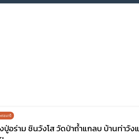
พระเกจิ
ปู่อร่าม ชินวังโส วัดป่าถ้ำแกลบ บ้านท่าวั
ลย