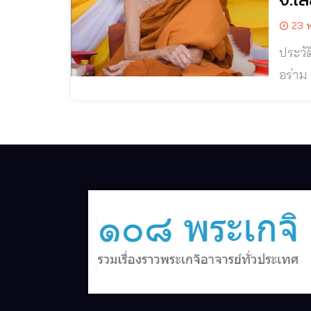
23 พ
ประวัต
อร่าม ชินวังโส วัดป่าถ
จังหว