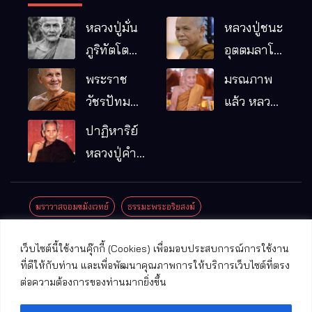
หลวงปู่มั่น
หลวงปู่ชนะ
ภูริทัตโต
อุตตมลาโภ
พระอริยเจ้า
วัดป่าโนน
พระราช
มรณภาพ
ผู้เป็นบิดา
หมากอื๋อ
วัชรปัทม
แล้ว หลวง
ของพระกร
อ.เมือง
คุณ (หลวง
ปู่บุญมา
ปาฏิหาริย์
รมฐาน
จ.มหาสารคาม
ปู่บัวเกตุ
คัมภีรธัมโม
หลวงปู่คำ
ปทุมสิโร)
คะนิง จุล
มรณภาพ
มณี
ฆราวาสจอมขมังเวทย์
ธรรมะพระอริยสงฆ์
แล้ว วัดป่า
ดาราภิรมย์
ประชาสัมพันธ์งานบุญ
ประวัติพระเกจิ
ปาฏิหาริย์พระเกจิ
เว็บไซต์นี้ใช้งานคุ๊กกี้ (Cookies) เพื่อมอบประสบการณ์การใช้งาน
อ.แม่ริม
ปาฏิหาริย์พระเครื่อง
พระธาตุศักดิ์สิทธิ์
ที่ดีให้กับท่าน และเพื่อพัฒนาคุณภาพการให้บริการเว็บไซต์ที่ตรง
จ.เชียงใหม่
ต่อความต้องการของท่านมากยิ่งขึ้น
พระพุทธรูปศักดิ์สิทธิ์
วัดที่สําคัญ