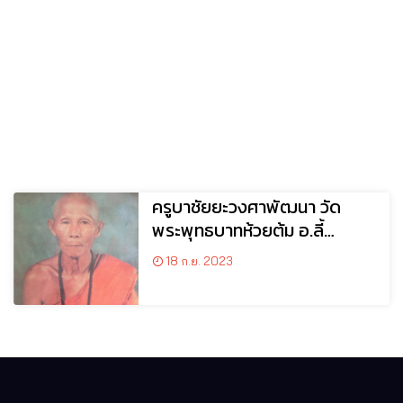
ครูบาชัยยะวงศาพัฒนา วัด
พระพุทธบาทห้วยต้ม อ.ลี้
จ.ลำพูน
18 ก.ย. 2023