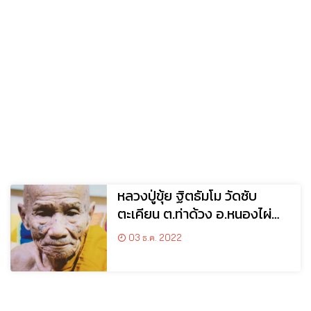
หลวงปู่ขุ้ย ฐิตธัมโม วัดซับ
ตะเคียน ต.ท่าด้วง อ.หนองไผ่
จ.เพชรบูรณ์
03 ธ.ค. 2022