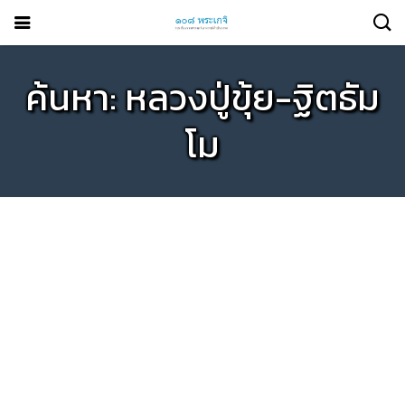
ค้นหา: หลวงปู่ขุ้ย-ฐิตธัม
โม