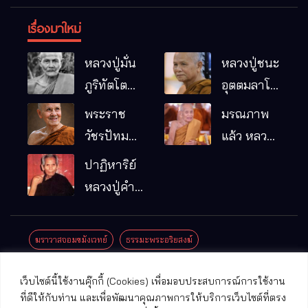
เรื่องมาใหม่
หลวงปู่มั่น
หลวงปู่ชนะ
ภูริทัตโต
อุตตมลาโภ
พระอริยเจ้า
วัดป่าโนน
พระราช
มรณภาพ
ผู้เป็นบิดา
หมากอื๋อ
วัชรปัทม
แล้ว หลวง
ของพระกร
อ.เมือง
คุณ (หลวง
ปู่บุญมา
ปาฏิหาริย์
รมฐาน
จ.มหาสารคาม
ปู่บัวเกตุ
คัมภีรธัมโม
หลวงปู่คำ
ปทุมสิโร)
คะนิง จุล
มรณภาพ
มณี
ฆราวาสจอมขมังเวทย์
ธรรมะพระอริยสงฆ์
แล้ว วัดป่า
ดาราภิรมย์
ประชาสัมพันธ์งานบุญ
ประวัติพระเกจิ
ปาฏิหาริย์พระเกจิ
เว็บไซต์นี้ใช้งานคุ๊กกี้ (Cookies) เพื่อมอบประสบการณ์การใช้งาน
อ.แม่ริม
ปาฏิหาริย์พระเครื่อง
พระธาตุศักดิ์สิทธิ์
ที่ดีให้กับท่าน และเพื่อพัฒนาคุณภาพการให้บริการเว็บไซต์ที่ตรง