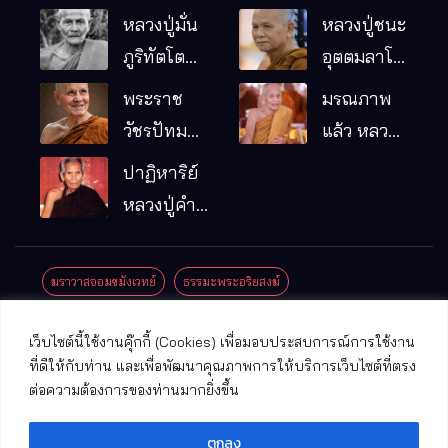
หลวงปู่มั่น
หลวงปู่ชนะ
ภูริทัตโต
อุตตมลาโภ
พระอริยเจ้า
วัดป่าโนน
พระราช
มรณภาพ
ผู้เป็นบิดา
หมากอื๋อ
วัชรปัทม
แล้ว หลวง
ของพระกร
อ.เมือง
คุณ (หลวง
ปู่บุญมา
ปาฏิหาริย์
รมฐาน
จ.มหาสารคาม
ปู่บัวเกตุ
คัมภีรธัมโม
หลวงปู่คำ
ปทุมสิโร)
คะนิง จุล
มรณภาพ
มณี
ฆราวาสจอมขมังเวทย์
ธรรมะพระอริยสงฆ์
แล้ว วัดป่า
ดาราภิรมย์
ประชาสัมพันธ์งานบุญ
ประวัติพระเกจิ
ปาฏิหาริย์พระเกจิ
เว็บไซต์นี้ใช้งานคุ๊กกี้ (Cookies) เพื่อมอบประสบการณ์การใช้งาน
อ.แม่ริม
ปาฏิหาริย์พระเครื่อง
พระธาตุศักดิ์สิทธิ์
ที่ดีให้กับท่าน และเพื่อพัฒนาคุณภาพการให้บริการเว็บไซต์ที่ตรง
จ.เชียงใหม่
ต่อความต้องการของท่านมากยิ่งขึ้น
พระพุทธรูปศักดิ์สิทธิ์
วัดที่สําคัญ
ตกลง