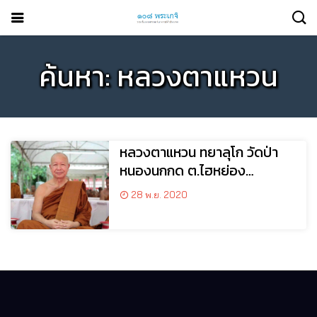
ค้นหา: หลวงตาแหวน
หลวงตาแหวน ทยาลุโก วัดป่า
หนองนกกด ต.ไฮหย่อง
อ.พังโคน จ.สกลนคร
28 พ.ย. 2020