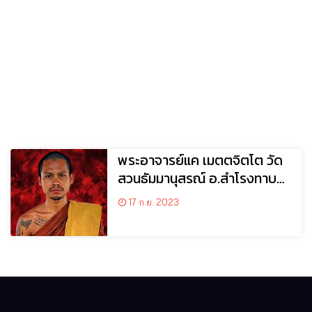
พระอาจารย์แค เมตตจิตโต วัด
สวนธัมมานุสรณ์ อ.สำโรงทาบ
จ.สุรินทร์
17 ก.ย. 2023