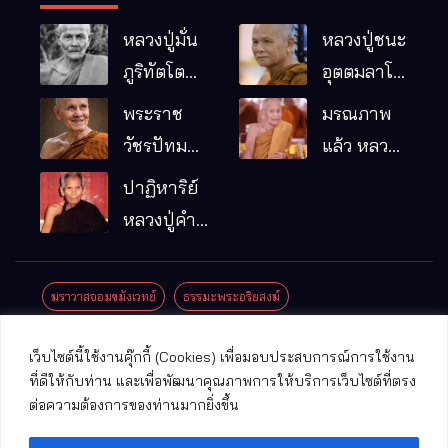
หลวงปู่มั่น
หลวงปู่ชนะ
ภูริทัตโต
อุตตมลาโภ
พระอริยเจ้า
วัดป่าโนน
พระราช
มรณภาพ
ผู้เป็นบิดา
หมากอื๋อ
วัชรปัทม
แล้ว หลวง
ของพระกร
อ.เมือง
คุณ (หลวง
ปู่บุญมา
ปาฏิหาริย์
รมฐาน
จ.มหาสารคาม
ปู่บัวเกตุ
คัมภีรธัมโม
หลวงปู่คำ
ปทุมสิโร)
คะนิง จุล
มรณภาพ
มณี
ฆราวาสจอมขมังเวทย์
ธรรมะพระอริยสงฆ์
แล้ว วัดป่า
ดาราภิรมย์
ประชาสัมพันธ์งานบุญ
ประวัติพระเกจิ
ปาฏิหาริย์พระเกจิ
เว็บไซต์นี้ใช้งานคุ๊กกี้ (Cookies) เพื่อมอบประสบการณ์การใช้งาน
อ.แม่ริม
ปาฏิหาริย์พระเครื่อง
พระธาตุศักดิ์สิทธิ์
ที่ดีให้กับท่าน และเพื่อพัฒนาคุณภาพการให้บริการเว็บไซต์ที่ตรง
จ.เชียงใหม่
ต่อความต้องการของท่านมากยิ่งขึ้น
พระพุทธรูปศักดิ์สิทธิ์
วัดที่สําคัญ