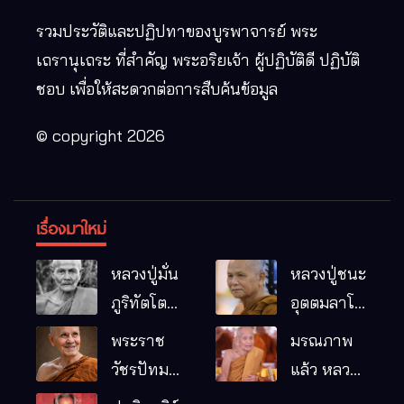
รวมประวัติและปฏิปทาของบูรพาจารย์ พระ
เถรานุเถระ ที่สำคัญ พระอริยเจ้า ผู้ปฏิบัติดี ปฏิบัติ
ชอบ เพื่อให้สะดวกต่อการสืบค้นข้อมูล
© copyright 2026
เรื่องมาใหม่
หลวงปู่มั่น
หลวงปู่ชนะ
ภูริทัตโต
อุตตมลาโภ
พระอริยเจ้า
วัดป่าโนน
พระราช
มรณภาพ
ผู้เป็นบิดา
หมากอื๋อ
วัชรปัทม
แล้ว หลวง
ของพระกร
อ.เมือง
คุณ (หลวง
ปู่บุญมา