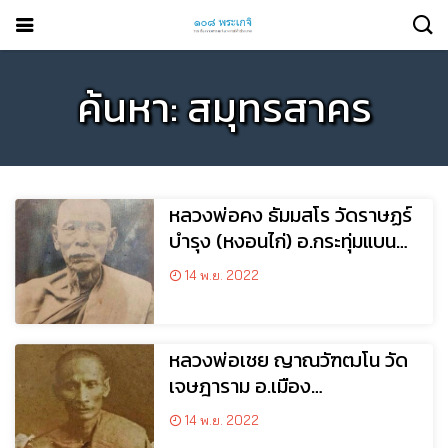
ค้นหา: สมุทรสาคร
หลวงพ่อคง ธัมมสโร วัดราษฏร์
บำรุง (หงอนไก่) อ.กระทุ่มแบน
จ.สมุทรสงคราม
14 พ.ย. 2022
หลวงพ่อเชย ญาณวัฑฒโน วัด
เจษฎาราม อ.เมือง
จ.สมุทรสาคร
14 พ.ย. 2022