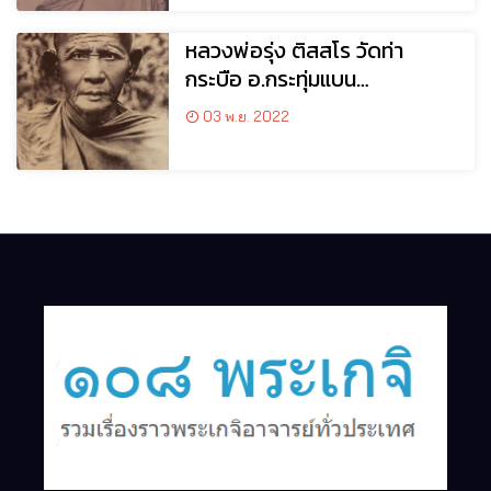
หลวงพ่อรุ่ง ติสสโร วัดท่า
กระบือ อ.กระทุ่มแบน
จ.สมุทรสาคร
03 พ.ย. 2022