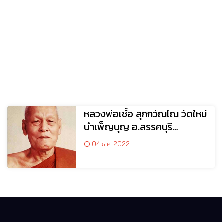
หลวงพ่อเชื้อ สุกกวัณโณ วัดใหม่
บำเพ็ญบุญ อ.สรรคบุรี
จ.ชัยนาท
04 ธ.ค. 2022