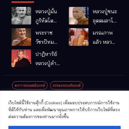
หลวงปู่มั่น
หลวงปู่ชนะ
ภูริทัตโต
อุตตมลาโภ
พระอริยเจ้า
วัดป่าโนน
พระราช
มรณภาพ
ผู้เป็นบิดา
หมากอื๋อ
วัชรปัทม
แล้ว หลวง
ของพระกร
อ.เมือง
คุณ (หลวง
ปู่บุญมา
ปาฏิหาริย์
รมฐาน
จ.มหาสารคาม
ปู่บัวเกตุ
คัมภีรธัมโม
หลวงปู่คำ
ปทุมสิโร)
คะนิง จุล
มรณภาพ
มณี
ฆราวาสจอมขมังเวทย์
ธรรมะพระอริยสงฆ์
แล้ว วัดป่า
ดาราภิรมย์
ประชาสัมพันธ์งานบุญ
ประวัติพระเกจิ
ปาฏิหาริย์พระเกจิ
เว็บไซต์นี้ใช้งานคุ๊กกี้ (Cookies) เพื่อมอบประสบการณ์การใช้งาน
อ.แม่ริม
ปาฏิหาริย์พระเครื่อง
พระธาตุศักดิ์สิทธิ์
ที่ดีให้กับท่าน และเพื่อพัฒนาคุณภาพการให้บริการเว็บไซต์ที่ตรง
จ.เชียงใหม่
ต่อความต้องการของท่านมากยิ่งขึ้น
พระพุทธรูปศักดิ์สิทธิ์
วัดที่สําคัญ