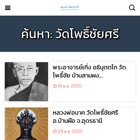
ค้นหา: วัดโพธิ์ชัยศรี
พระอาจารย์เกิ่ง อธิมุตตโก วัด
โพธิ์ชัย บ้านสามผง
อ.ศรีสงคราม จ.นครพนม
19 พ.ย. 2020
หลวงพ่อนาค วัดโพธิ์ชัยศรี
อ.บ้านผือ จ.อุดรธานี
29 ต.ค. 2020