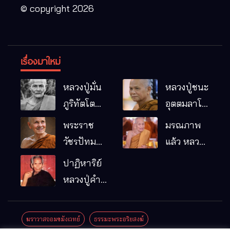
© copyright 2026
เรื่องมาใหม่
หลวงปู่มั่น
หลวงปู่ชนะ
ภูริทัตโต
อุตตมลาโภ
พระอริยเจ้า
วัดป่าโนน
พระราช
มรณภาพ
ผู้เป็นบิดา
หมากอื๋อ
วัชรปัทม
แล้ว หลวง
ของพระกร
อ.เมือง
คุณ (หลวง
ปู่บุญมา
ปาฏิหาริย์
รมฐาน
จ.มหาสารคาม
ปู่บัวเกตุ
คัมภีรธัมโม
หลวงปู่คำ
ปทุมสิโร)
คะนิง จุล
มรณภาพ
มณี
ฆราวาสจอมขมังเวทย์
ธรรมะพระอริยสงฆ์
แล้ว วัดป่า