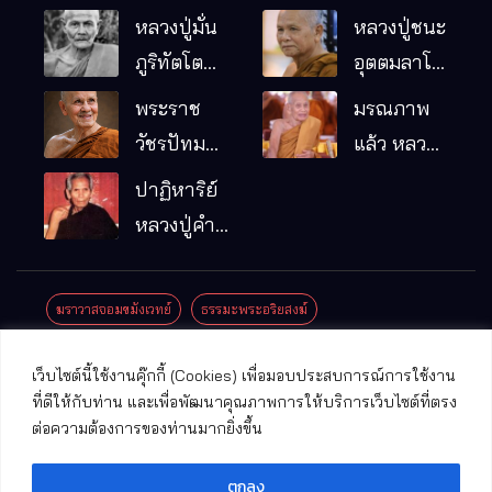
หลวงปู่มั่น
หลวงปู่ชนะ
ภูริทัตโต
อุตตมลาโภ
พระอริยเจ้า
วัดป่าโนน
พระราช
มรณภาพ
ผู้เป็นบิดา
หมากอื๋อ
วัชรปัทม
แล้ว หลวง
ของพระกร
อ.เมือง
คุณ (หลวง
ปู่บุญมา
ปาฏิหาริย์
รมฐาน
จ.มหาสารคาม
ปู่บัวเกตุ
คัมภีรธัมโม
หลวงปู่คำ
ปทุมสิโร)
คะนิง จุล
มรณภาพ
มณี
ฆราวาสจอมขมังเวทย์
ธรรมะพระอริยสงฆ์
แล้ว วัดป่า
ดาราภิรมย์
ประชาสัมพันธ์งานบุญ
ประวัติพระเกจิ
ปาฏิหาริย์พระเกจิ
เว็บไซต์นี้ใช้งานคุ๊กกี้ (Cookies) เพื่อมอบประสบการณ์การใช้งาน
อ.แม่ริม
ปาฏิหาริย์พระเครื่อง
พระธาตุศักดิ์สิทธิ์
ที่ดีให้กับท่าน และเพื่อพัฒนาคุณภาพการให้บริการเว็บไซต์ที่ตรง
จ.เชียงใหม่
ต่อความต้องการของท่านมากยิ่งขึ้น
พระพุทธรูปศักดิ์สิทธิ์
วัดที่สําคัญ
ตกลง