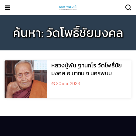
ค้นหา: วัดโพธิ์ชัยมงคล
หลวงปู่พัน ฐานกโร วัดโพธิ์ชัย
มงคล อ.นาทม จ.นครพนม
20 ต.ค. 2023