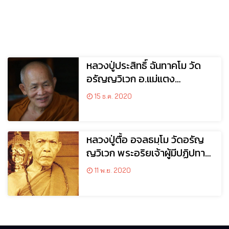
หลวงปู่ประสิทธิ์ ฉันทาคโม วัด
อรัญญวิเวก อ.แม่แตง
จ.เชียงใหม่
15 ธ.ค. 2020
หลวงปู่ตื้อ อจลธมฺโม วัดอรัญ
ญวิเวก พระอริยเจ้าผู้มีปฏิปทา
ประดุจเสือโคร่ง
11 พ.ย. 2020