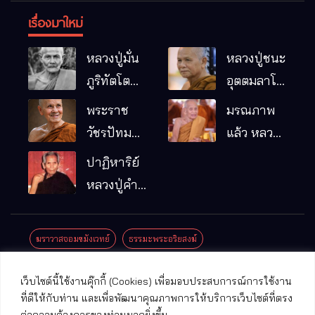
เรื่องมาใหม่
หลวงปู่มั่น
หลวงปู่ชนะ
ภูริทัตโต
อุตตมลาโภ
พระอริยเจ้า
วัดป่าโนน
พระราช
มรณภาพ
ผู้เป็นบิดา
หมากอื๋อ
วัชรปัทม
แล้ว หลวง
ของพระกร
อ.เมือง
คุณ (หลวง
ปู่บุญมา
ปาฏิหาริย์
รมฐาน
จ.มหาสารคาม
ปู่บัวเกตุ
คัมภีรธัมโม
หลวงปู่คำ
ปทุมสิโร)
คะนิง จุล
มรณภาพ
มณี
ฆราวาสจอมขมังเวทย์
ธรรมะพระอริยสงฆ์
แล้ว วัดป่า
ดาราภิรมย์
ประชาสัมพันธ์งานบุญ
ประวัติพระเกจิ
ปาฏิหาริย์พระเกจิ
เว็บไซต์นี้ใช้งานคุ๊กกี้ (Cookies) เพื่อมอบประสบการณ์การใช้งาน
อ.แม่ริม
ปาฏิหาริย์พระเครื่อง
พระธาตุศักดิ์สิทธิ์
ที่ดีให้กับท่าน และเพื่อพัฒนาคุณภาพการให้บริการเว็บไซต์ที่ตรง
จ.เชียงใหม่
ต่อความต้องการของท่านมากยิ่งขึ้น