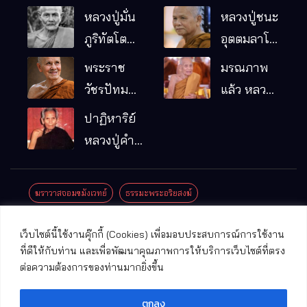
หลวงปู่มั่น
หลวงปู่ชนะ
ภูริทัตโต
อุตตมลาโภ
พระอริยเจ้า
วัดป่าโนน
พระราช
มรณภาพ
ผู้เป็นบิดา
หมากอื๋อ
วัชรปัทม
แล้ว หลวง
ของพระกร
อ.เมือง
คุณ (หลวง
ปู่บุญมา
ปาฏิหาริย์
รมฐาน
จ.มหาสารคาม
ปู่บัวเกตุ
คัมภีรธัมโม
หลวงปู่คำ
ปทุมสิโร)
คะนิง จุล
มรณภาพ
มณี
ฆราวาสจอมขมังเวทย์
ธรรมะพระอริยสงฆ์
แล้ว วัดป่า
ดาราภิรมย์
ประชาสัมพันธ์งานบุญ
ประวัติพระเกจิ
ปาฏิหาริย์พระเกจิ
เว็บไซต์นี้ใช้งานคุ๊กกี้ (Cookies) เพื่อมอบประสบการณ์การใช้งาน
อ.แม่ริม
ปาฏิหาริย์พระเครื่อง
พระธาตุศักดิ์สิทธิ์
ที่ดีให้กับท่าน และเพื่อพัฒนาคุณภาพการให้บริการเว็บไซต์ที่ตรง
จ.เชียงใหม่
ต่อความต้องการของท่านมากยิ่งขึ้น
พระพุทธรูปศักดิ์สิทธิ์
วัดที่สําคัญ
ตกลง