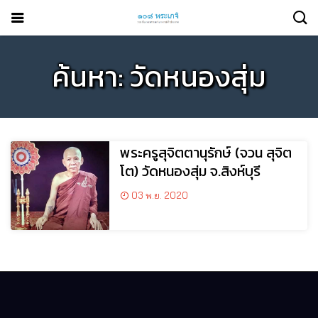
ค้นหา: วัดหนองสุ่ม
พระครูสุจิตตานุรักษ์ (จวน สุจิต
โต) วัดหนองสุ่ม จ.สิงห์บุรี
03 พ.ย. 2020