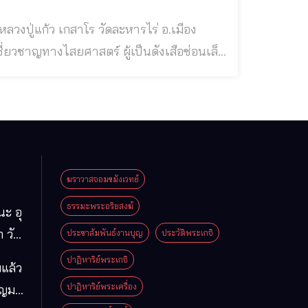
ื
ฆราวาสจอมขมังเวทย์
ธรรมะพระอริยสงฆ์
นะ อุ
 วัด
ประชาสัมพันธ์งานบุญ
ประวัติพระเกจิ
มา
ปาฏิหาริย์พระเกจิ
แล้ว
ือง
ปาฏิหาริย์พระเครื่อง
ุญมา
ารคาม