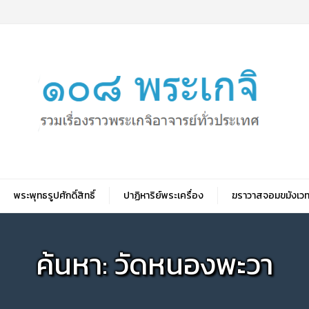
พระพุทธรูปศักดิ์สิทธิ์
ปาฏิหาริย์พระเครื่อง
ฆราวาสจอมขมังเวท
ค้นหา: วัดหนองพะวา