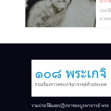
21 พ
ประวัติและปฏิปทา
จ.ระยอง หลวงปู่แก้ว เกสาโร วัดละหารไร่ พระเกจิอาจารย์เข้มขลัง เชี่ยวชาญท
คู่บารมีหลวงปู
คำมี” 
รวมประวัติและปฏิปทาของบูรพาจารย์ พระ