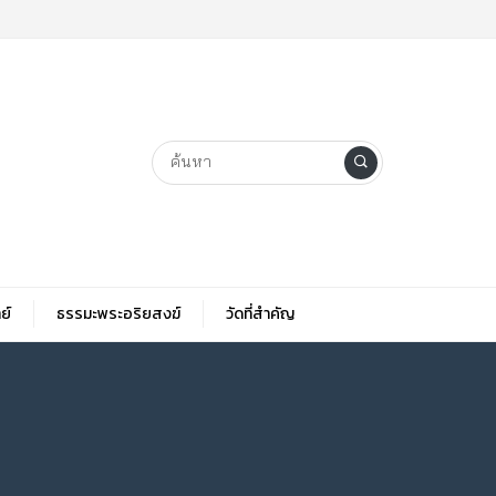
ย์
ธรรมะพระอริยสงฆ์
วัดที่สําคัญ