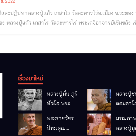
.ย. 2022
หลวงปู่แก้ว เกสาโร วัดละหารไร่อ.เมือง จ.ระยอง หลวงปู่แก้ว เกสาโร วัดละหารไร่ อ.เมือง
างไสยศาสตร์ ผู้เป็นดังเสือซ่อนเล็บ
่ทิม อิสริโก วัดละหารไร่ จ.ระยอง ◉ ชาติภูมิหลวงปู่แก้ว เกสาโร วัดละหารไร่ นามเดิมชื่อ “เชียงคำ
เกิดที่บ้านชนบท ต.ท่าฆ้อ อ.ธวัชบุรี จ.ร้อยเอ็ด เมื่อวันอังคาร เด
เรื่องมาใหม่
หลวงปู่มั่น ภูริ
หลวงปู่ช
ทัตโต พระ
ตตมลาโภ
อริยเจ้าผู้เป็น
ป่าโนนห
พระราชวัชร
มรณภาพ
บิดาของ
กอื๋อ อ.เม
ปัทมคุณ
หลวงปู่บ
พระกรรมฐาน
จ.มหาส