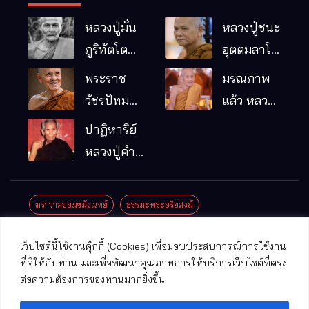
หลวงปู่มั่น
หลวงปู่ชนะ
ภูริทัตโต
อุตตมลาโภ
พระอริยเจ้า
วัดป่าโนน
พระราช
มรณภาพ
ผู้เป็นบิดา
หมากอื๋อ
วัชรปัทม
แล้ว หลวง
ของพระกร
อ.เมือง
คุณ (หลวง
ปู่บุญมา
ปาฏิหาริย์
รมฐาน
จ.มหาสารคาม
ปู่บัวเกตุ
คัมภีรธัมโม
หลวงปู่คำ
ปทุมสิโร)
คะนิง จุล
มรณภาพ
มณี
ฆราวาสจอมขมังเวทย์
ธรรมะพระอริยสงฆ์
แล้ว วัดป่า
ดาราภิรมย์
ประชาสัมพันธ์งานบุญ
ประวัติพระเกจิ
ปาฏิหาริย์พระเกจิ
เว็บไซต์นี้ใช้งานคุ๊กกี้ (Cookies) เพื่อมอบประสบการณ์การใช้งาน
อ.แม่ริม
ปาฏิหาริย์พระเครื่อง
พระธาตุศักดิ์สิทธิ์
ที่ดีให้กับท่าน และเพื่อพัฒนาคุณภาพการให้บริการเว็บไซต์ที่ตรง
จ.เชียงใหม่
ต่อความต้องการของท่านมากยิ่งขึ้น
พระพุทธรูปศักดิ์สิทธิ์
วัดที่สําคัญ