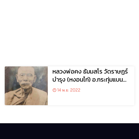
หลวงพ่อคง ธัมมสโร วัดราษฏร์
บำรุง (หงอนไก่) อ.กระทุ่มแบน
จ.สมุทรสงคราม
14 พ.ย. 2022