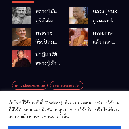
หลวงปู่มั่น
หลวงปู่ชนะ
ภูริทัตโต
อุตตมลาโภ
พระอริยเจ้า
วัดป่าโนน
พระราช
มรณภาพ
ผู้เป็นบิดา
หมากอื๋อ
วัชรปัทม
แล้ว หลวง
ของพระกร
อ.เมือง
คุณ (หลวง
ปู่บุญมา
ปาฏิหาริย์
รมฐาน
จ.มหาสารคาม
ปู่บัวเกตุ
คัมภีรธัมโม
หลวงปู่คำ
ปทุมสิโร)
คะนิง จุล
มรณภาพ
มณี
ฆราวาสจอมขมังเวทย์
ธรรมะพระอริยสงฆ์
แล้ว วัดป่า
ดาราภิรมย์
ประชาสัมพันธ์งานบุญ
ประวัติพระเกจิ
ปาฏิหาริย์พระเกจิ
เว็บไซต์นี้ใช้งานคุ๊กกี้ (Cookies) เพื่อมอบประสบการณ์การใช้งาน
อ.แม่ริม
ปาฏิหาริย์พระเครื่อง
พระธาตุศักดิ์สิทธิ์
ที่ดีให้กับท่าน และเพื่อพัฒนาคุณภาพการให้บริการเว็บไซต์ที่ตรง
จ.เชียงใหม่
ต่อความต้องการของท่านมากยิ่งขึ้น
พระพุทธรูปศักดิ์สิทธิ์
วัดที่สําคัญ