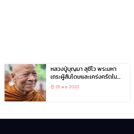
หลวงปู่บุญมา สุชีโว พระมหา
เถระผู้สันโดษและเคร่งครัดใน
พระธรรมวินัย
26 พ.ย. 2020