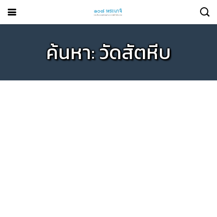
ค้นหา: วัดสัตหีบ