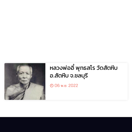
หลวงพ่ออี๋ พุทธสโร วัดสัตหีบ
อ.สัตหีบ จ.ชลบุรี
06 พ.ย. 2022