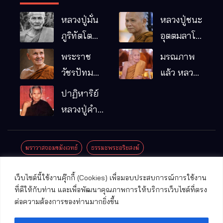
หลวงปู่มั่น
หลวงปู่ชนะ
ภูริทัตโต
อุตตมลาโภ
พระอริยเจ้า
วัดป่าโนน
พระราช
มรณภาพ
ผู้เป็นบิดา
หมากอื๋อ
วัชรปัทม
แล้ว หลวง
ของพระกร
อ.เมือง
คุณ (หลวง
ปู่บุญมา
ปาฏิหาริย์
รมฐาน
จ.มหาสารคาม
ปู่บัวเกตุ
คัมภีรธัมโม
หลวงปู่คำ
ปทุมสิโร)
คะนิง จุล
มรณภาพ
มณี
ฆราวาสจอมขมังเวทย์
ธรรมะพระอริยสงฆ์
แล้ว วัดป่า
ดาราภิรมย์
ประชาสัมพันธ์งานบุญ
ประวัติพระเกจิ
ปาฏิหาริย์พระเกจิ
เว็บไซต์นี้ใช้งานคุ๊กกี้ (Cookies) เพื่อมอบประสบการณ์การใช้งาน
อ.แม่ริม
ปาฏิหาริย์พระเครื่อง
พระธาตุศักดิ์สิทธิ์
ที่ดีให้กับท่าน และเพื่อพัฒนาคุณภาพการให้บริการเว็บไซต์ที่ตรง
จ.เชียงใหม่
ต่อความต้องการของท่านมากยิ่งขึ้น
พระพุทธรูปศักดิ์สิทธิ์
วัดที่สําคัญ