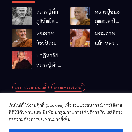
หลวงปู่มั่น
หลวงปู่ชนะ
ภูริทัตโต
อุตตมลาโภ
พระอริยเจ้า
วัดป่าโนน
พระราช
มรณภาพ
ผู้เป็นบิดา
หมากอื๋อ
วัชรปัทม
แล้ว หลวง
ของพระกร
อ.เมือง
คุณ (หลวง
ปู่บุญมา
ปาฏิหาริย์
รมฐาน
จ.มหาสารคาม
ปู่บัวเกตุ
คัมภีรธัมโม
หลวงปู่คำ
ปทุมสิโร)
คะนิง จุล
มรณภาพ
มณี
ฆราวาสจอมขมังเวทย์
ธรรมะพระอริยสงฆ์
แล้ว วัดป่า
ดาราภิรมย์
ประชาสัมพันธ์งานบุญ
ประวัติพระเกจิ
ปาฏิหาริย์พระเกจิ
เว็บไซต์นี้ใช้งานคุ๊กกี้ (Cookies) เพื่อมอบประสบการณ์การใช้งาน
อ.แม่ริม
ปาฏิหาริย์พระเครื่อง
พระธาตุศักดิ์สิทธิ์
ที่ดีให้กับท่าน และเพื่อพัฒนาคุณภาพการให้บริการเว็บไซต์ที่ตรง
จ.เชียงใหม่
ต่อความต้องการของท่านมากยิ่งขึ้น
พระพุทธรูปศักดิ์สิทธิ์
วัดที่สําคัญ