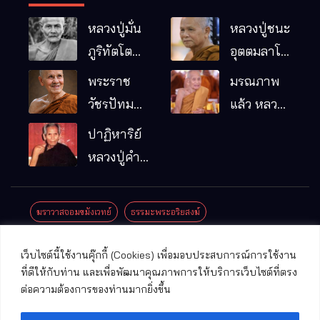
หลวงปู่มั่น
หลวงปู่ชนะ
ภูริทัตโต
อุตตมลาโภ
พระอริยเจ้า
วัดป่าโนน
พระราช
มรณภาพ
ผู้เป็นบิดา
หมากอื๋อ
วัชรปัทม
แล้ว หลวง
ของพระกร
อ.เมือง
คุณ (หลวง
ปู่บุญมา
ปาฏิหาริย์
รมฐาน
จ.มหาสารคาม
ปู่บัวเกตุ
คัมภีรธัมโม
หลวงปู่คำ
ปทุมสิโร)
คะนิง จุล
มรณภาพ
มณี
ฆราวาสจอมขมังเวทย์
ธรรมะพระอริยสงฆ์
แล้ว วัดป่า
ดาราภิรมย์
ประชาสัมพันธ์งานบุญ
ประวัติพระเกจิ
ปาฏิหาริย์พระเกจิ
เว็บไซต์นี้ใช้งานคุ๊กกี้ (Cookies) เพื่อมอบประสบการณ์การใช้งาน
อ.แม่ริม
ปาฏิหาริย์พระเครื่อง
พระธาตุศักดิ์สิทธิ์
ที่ดีให้กับท่าน และเพื่อพัฒนาคุณภาพการให้บริการเว็บไซต์ที่ตรง
จ.เชียงใหม่
ต่อความต้องการของท่านมากยิ่งขึ้น
พระพุทธรูปศักดิ์สิทธิ์
วัดที่สําคัญ