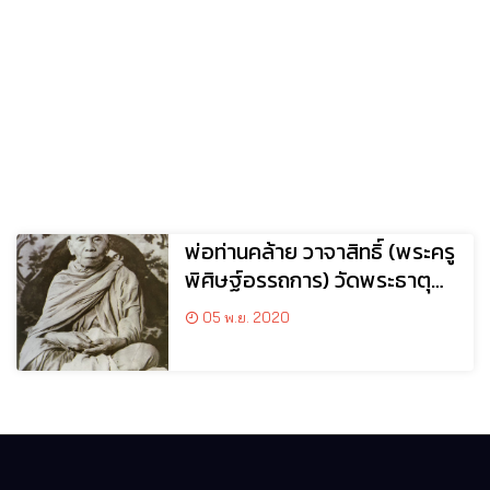
พ่อท่านคล้าย วาจาสิทธิ์ (พระครู
พิศิษฐ์อรรถการ) วัดพระธาตุ
น้อย (วัดจันดี)
05 พ.ย. 2020
จ.นครศรีธรรมราช