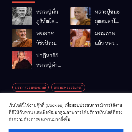
หลวงปู่มั่น
หลวงปู่ชนะ
ภูริทัตโต
อุตตมลาโภ
พระอริยเจ้า
วัดป่าโนน
พระราช
มรณภาพ
ผู้เป็นบิดา
หมากอื๋อ
วัชรปัทม
แล้ว หลวง
ของพระกร
อ.เมือง
คุณ (หลวง
ปู่บุญมา
ปาฏิหาริย์
รมฐาน
จ.มหาสารคาม
ปู่บัวเกตุ
คัมภีรธัมโม
หลวงปู่คำ
ปทุมสิโร)
คะนิง จุล
มรณภาพ
มณี
ฆราวาสจอมขมังเวทย์
ธรรมะพระอริยสงฆ์
แล้ว วัดป่า
ดาราภิรมย์
ประชาสัมพันธ์งานบุญ
ประวัติพระเกจิ
ปาฏิหาริย์พระเกจิ
เว็บไซต์นี้ใช้งานคุ๊กกี้ (Cookies) เพื่อมอบประสบการณ์การใช้งาน
อ.แม่ริม
ปาฏิหาริย์พระเครื่อง
พระธาตุศักดิ์สิทธิ์
ที่ดีให้กับท่าน และเพื่อพัฒนาคุณภาพการให้บริการเว็บไซต์ที่ตรง
จ.เชียงใหม่
ต่อความต้องการของท่านมากยิ่งขึ้น
พระพุทธรูปศักดิ์สิทธิ์
วัดที่สําคัญ