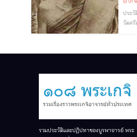
01 พ
ประวัติและปฏิ
วัดศรีอุบลรัตนาราม พระอาจารย์ส
ถึง ๒ องค์
รวมประวัติและปฏิปทาของบูรพาจารย์ พระ