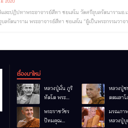
.ย. 2020
ปทาพระอาจารย์สีทา ชยเสโน วัดศรีอุบลรัตนารามอ.เมือง จ.อุบลราชธานี พระอาจารย์สีทา ชยเสโน
ีทา ชยเสโน “ผู้เป็นพระกรรมวาจาจารย์ให้แก่พระอาจารย์ใหญ่สายวิปัสสนาธุระ
 คือ หลวงปู่เสาร์ กันตสีโล และ หลวงปู่มั่น ภูริทัตโต” พระอาจารย์สีทา ชยเสโน ท่านเป็นพระอาจารย์ของ
อาจารย์และ
เรื่องมาใหม่
หลวงปู่มั่น ภูริ
หลวงปู่ช
ทัตโต พระ
ตตมลาโภ
อริยเจ้าผู้เป็น
ป่าโนนห
พระราชวัชร
มรณภาพ
บิดาของ
กอื๋อ อ.เม
ปัทมคุณ
หลวงปู่บ
พระกรรมฐาน
จ.มหาส