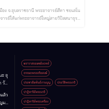
เป็นพระอริยะเถระ และเป็นต้นธารแห่งกองทัพธรรม ท่านพระอาจารย์สีทา ชยเ
ฆราวาสจอมขมังเวทย์
ธรรมะพระอริยสงฆ์
นะ อุ
 วัด
ประชาสัมพันธ์งานบุญ
ประวัติพระเกจิ
มา
ปาฏิหาริย์พระเกจิ
แล้ว
ือง
ปาฏิหาริย์พระเครื่อง
ุญมา
ารคาม