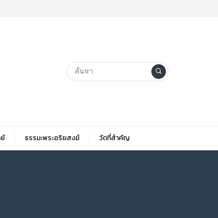
ย์
ธรรมะพระอริยสงฆ์
วัดที่สําคัญ