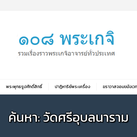
พระพุทธรูปศักดิ์สิทธิ์
ปาฏิหาริย์พระเครื่อง
ฆราวาสจอมขมังเวท
ค้นหา: วัดศรีอุบลนาราม