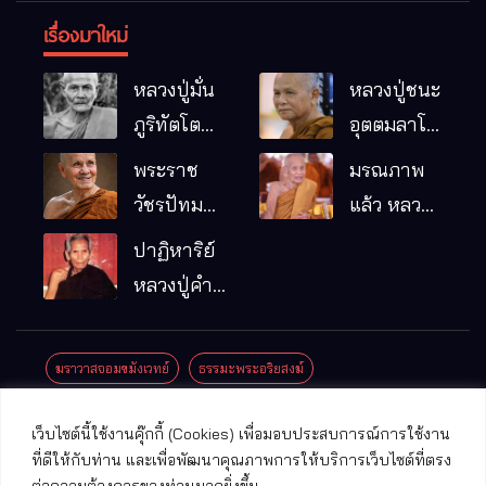
เรื่องมาใหม่
หลวงปู่มั่น
หลวงปู่ชนะ
ภูริทัตโต
อุตตมลาโภ
พระอริยเจ้า
วัดป่าโนน
พระราช
มรณภาพ
ผู้เป็นบิดา
หมากอื๋อ
วัชรปัทม
แล้ว หลวง
ของพระกร
อ.เมือง
คุณ (หลวง
ปู่บุญมา
ปาฏิหาริย์
รมฐาน
จ.มหาสารคาม
ปู่บัวเกตุ
คัมภีรธัมโม
หลวงปู่คำ
ปทุมสิโร)
คะนิง จุล
มรณภาพ
มณี
ฆราวาสจอมขมังเวทย์
ธรรมะพระอริยสงฆ์
แล้ว วัดป่า
ดาราภิรมย์
ประชาสัมพันธ์งานบุญ
ประวัติพระเกจิ
ปาฏิหาริย์พระเกจิ
เว็บไซต์นี้ใช้งานคุ๊กกี้ (Cookies) เพื่อมอบประสบการณ์การใช้งาน
อ.แม่ริม
ปาฏิหาริย์พระเครื่อง
พระธาตุศักดิ์สิทธิ์
ที่ดีให้กับท่าน และเพื่อพัฒนาคุณภาพการให้บริการเว็บไซต์ที่ตรง
จ.เชียงใหม่
ต่อความต้องการของท่านมากยิ่งขึ้น