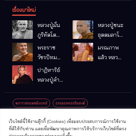
เรื่องมาใหม่
หลวงปู่มั่น
หลวงปู่ชนะ
ภูริทัตโต
อุตตมลาโภ
พระอริยเจ้า
วัดป่าโนน
พระราช
มรณภาพ
ผู้เป็นบิดา
หมากอื๋อ
วัชรปัทม
แล้ว หลวง
ของพระกร
อ.เมือง
คุณ (หลวง
ปู่บุญมา
ปาฏิหาริย์
รมฐาน
จ.มหาสารคาม
ปู่บัวเกตุ
คัมภีรธัมโม
หลวงปู่คำ
ปทุมสิโร)
คะนิง จุล
มรณภาพ
มณี
ฆราวาสจอมขมังเวทย์
ธรรมะพระอริยสงฆ์
แล้ว วัดป่า
ดาราภิรมย์
ประชาสัมพันธ์งานบุญ
ประวัติพระเกจิ
ปาฏิหาริย์พระเกจิ
เว็บไซต์นี้ใช้งานคุ๊กกี้ (Cookies) เพื่อมอบประสบการณ์การใช้งาน
อ.แม่ริม
ปาฏิหาริย์พระเครื่อง
พระธาตุศักดิ์สิทธิ์
ที่ดีให้กับท่าน และเพื่อพัฒนาคุณภาพการให้บริการเว็บไซต์ที่ตรง
จ.เชียงใหม่
ต่อความต้องการของท่านมากยิ่งขึ้น