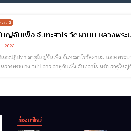
พระเกจิ
ุใหญ่จันเพ็ง จันทะสาโร วัดผานม หลวงพระ
.ย. 2023
และปฏิปทา สาธุใหญ่จันเพ็ง จันทะสาโรวัดผานม หลวงพระบาง สปป.ลาว สาธุใหญ่จันเพ
ลาว สาทุจันเพ็ง จันทสาโร หรือ สาธุใหญ่จันเพ็ง จันทะสาระมหาเถระ อดีตเจ้าอธิการวัด
นม มหาเถระแห่งหลวงพระบาง สปป.ลาว ท่านเป็นเกจิอาจารย์
ไสย์ศาสตร์และแพทย์แผนโบราณ ◉ ชาติภูมิสาธุใหญ่
เรื่องมาใหม่