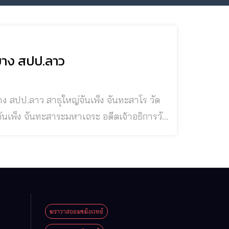
บาง สปป.ลาว
็ง จันทะสาโร วัด
ผู้มีความชำนาญทั้งในด้านวิชาโหราศาสตร์
จันเพ็ง จันทะสาโร ท่านถือกำเนิดเมื่อเดือน 12 ขึ้น 15
ฆราวาสจอมขมังเวทย์