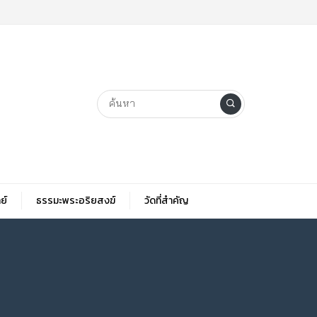
ย์
ธรรมะพระอริยสงฆ์
วัดที่สําคัญ