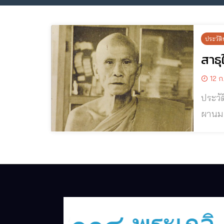
ประวัติ
สาธ
12 ก
ประวัติ
ผานม หลวงพระบาง สปป.
ป่าผา