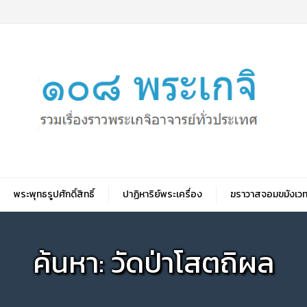
พระพุทธรูปศักดิ์สิทธิ์
ปาฏิหาริย์พระเครื่อง
ฆราวาสจอมขมังเวท
ค้นหา: วัดป่าโสตถิผล