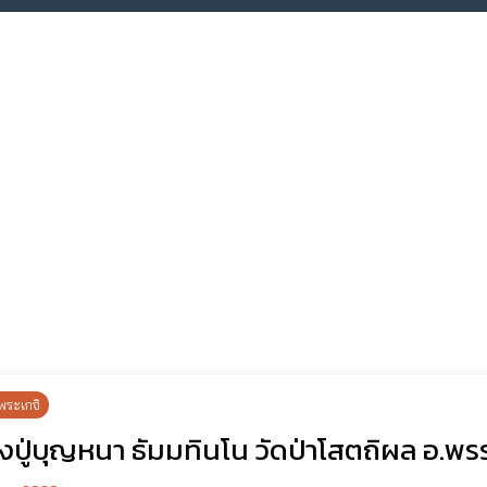
พระเกจิ
งปู่บุญหนา ธัมมทินโน วัดป่าโสตถิผล อ.