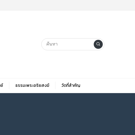
ย์
ธรรมะพระอริยสงฆ์
วัดที่สําคัญ