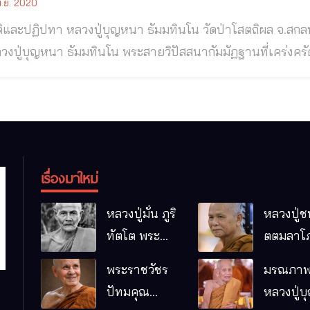
.ย. 2020
ละปฏิปทา หลวงปู่บุญหนา ธัมมทินโน วัดป่าโสตถิผล จ.สกลนคร หลวงปู่บุญหนา ธัมมทินโน วัดป
 ซึ่งถือได้ว่าเป็นศิษย์หลวงปู่มั่น รุ่นสุดท้ายที่ยังดำรงอยู่ 
อ.พรรณานิคม จ.สกลนคร หลวงตาบุญหนา ท่านเป็นหลานแท
เรื่องมาใหม่
หลวงปู่มั่น ภูริ
หลวงปู่ช
ทัตโต พระ
ตตมลาโภ
อริยเจ้าผู้เป็น
ป่าโนนห
พระราชวัชร
มรณภาพ
บิดาของ
กอื๋อ อ.เม
ปัทมคุณ
หลวงปู่บ
พระกรรมฐาน
จ.มหาส