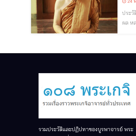
24 พ
ประวัติแ
ผล หลวงปู่บุญหนา ธัมมทินโน พระสายวิปัสสนากัมมัฏฐานที่เคร่งครัดในพระธรรมวินัยชื่อดังรูปหนึ่งแห่ง เมือง
สกลนคร
รวมประวัติและปฏิปทาของบูรพาจารย์ พระ