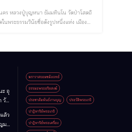
่าโสตถิ
ณ วัดป่าโสตถิผล บ้านหนองโดก ต.ช้างมิ่ง
้ๆ ของ หลวงปู่ฝั้น อาจาโร แห่งวัดป่าอ
ฆราวาสจอมขมังเวทย์
ธรรมะพระอริยสงฆ์
นะ อุ
 วัด
ประชาสัมพันธ์งานบุญ
ประวัติพระเกจิ
มา
ปาฏิหาริย์พระเกจิ
แล้ว
ือง
ปาฏิหาริย์พระเครื่อง
ุญมา
ารคาม