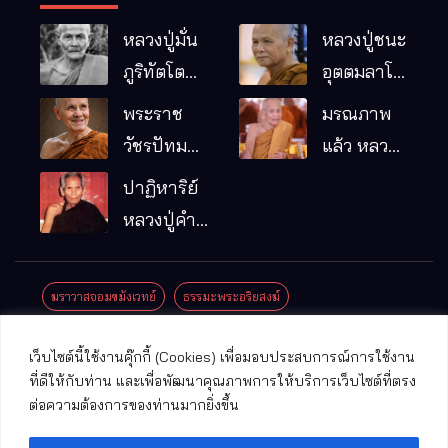
หลวงปู่มั่น
หลวงปู่ชนะ
ภูริทัตโต
อุตตมลาโภ
พระอริยเจ้า
วัดป่าโนน
พระราช
มรณภาพ
ผู้เป็นบิดา
หมากอื๋อ
วัชรปัทม
แล้ว หลวง
ของพระกร
อ.เมือง
คุณ (หลวง
ปู่บุญมา
ปาฏิหาริย์
รมฐาน
จ.มหาสารคาม
ปู่บัวเกตุ
คัมภีรธัมโม
หลวงปู่คำ
ปทุมสิโร)
คะนิง จุล
มรณภาพ
มณี
ฆราวาสจอมขมังเวทย์
ธรรมะพระอริยสงฆ์
แล้ว วัดป่า
ดาราภิรมย์
ประชาสัมพันธ์งานบุญ
ประวัติพระเกจิ
ปาฏิหาริย์พระเกจิ
เว็บไซต์นี้ใช้งานคุ๊กกี้ (Cookies) เพื่อมอบประสบการณ์การใช้งาน
อ.แม่ริม
ปาฏิหาริย์พระเครื่อง
พระธาตุศักดิ์สิทธิ์
ที่ดีให้กับท่าน และเพื่อพัฒนาคุณภาพการให้บริการเว็บไซต์ที่ตรง
จ.เชียงใหม่
ต่อความต้องการของท่านมากยิ่งขึ้น
พระพุทธรูปศักดิ์สิทธิ์
วัดที่สําคัญ