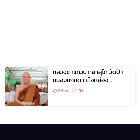
หลวงตาแหวน ทยาลุโก วัดป่า
หนองนกกด ต.ไฮหย่อง
อ.พังโคน จ.สกลนคร
28 พ.ย. 2020