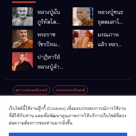
หลวงปู่มั่น
หลวงปู่ชนะ
ภูริทัตโต
อุตตมลาโภ
พระอริยเจ้า
วัดป่าโนน
พระราช
มรณภาพ
ผู้เป็นบิดา
หมากอื๋อ
วัชรปัทม
แล้ว หลวง
ของพระกร
อ.เมือง
คุณ (หลวง
ปู่บุญมา
ปาฏิหาริย์
รมฐาน
จ.มหาสารคาม
ปู่บัวเกตุ
คัมภีรธัมโม
หลวงปู่คำ
ปทุมสิโร)
คะนิง จุล
มรณภาพ
มณี
ฆราวาสจอมขมังเวทย์
ธรรมะพระอริยสงฆ์
แล้ว วัดป่า
ดาราภิรมย์
ประชาสัมพันธ์งานบุญ
ประวัติพระเกจิ
ปาฏิหาริย์พระเกจิ
เว็บไซต์นี้ใช้งานคุ๊กกี้ (Cookies) เพื่อมอบประสบการณ์การใช้งาน
อ.แม่ริม
ปาฏิหาริย์พระเครื่อง
พระธาตุศักดิ์สิทธิ์
ที่ดีให้กับท่าน และเพื่อพัฒนาคุณภาพการให้บริการเว็บไซต์ที่ตรง
จ.เชียงใหม่
ต่อความต้องการของท่านมากยิ่งขึ้น
พระพุทธรูปศักดิ์สิทธิ์
วัดที่สําคัญ