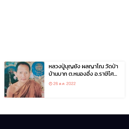
หลวงปู่บุญยัง ผลญาโณ วัดป่า
บ้านบาก ต.หนองอึ่ง อ.ราษีไศล
จ.ศรีสะเกษ
26 ต.ค. 2022