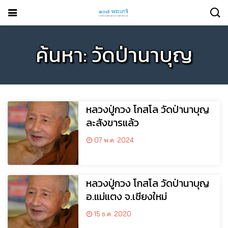
ค้นหา: วัดป่านาบุญ
หลวง​ปู่​กวง โกสโล วัดป่านาบุญ
ละสังขารแล้ว
07 พ.ค. 2024
หลวงปู่กวง โกสโล วัดป่านาบุญ
อ.แม่แตง จ.เชียงใหม่
15 ธ.ค. 2020