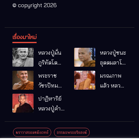
© copyright 2026
เรื่องมาใหม่
หลวงปู่มั่น
หลวงปู่ชนะ
ภูริทัตโต
อุตตมลาโภ
พระอริยเจ้า
วัดป่าโนน
พระราช
มรณภาพ
ผู้เป็นบิดา
หมากอื๋อ
วัชรปัทม
แล้ว หลวง
ของพระกร
อ.เมือง
คุณ (หลวง
ปู่บุญมา
ปาฏิหาริย์
รมฐาน
จ.มหาสารคาม
ปู่บัวเกตุ
คัมภีรธัมโม
หลวงปู่คำ
ปทุมสิโร)
คะนิง จุล
มรณภาพ
มณี
ฆราวาสจอมขมังเวทย์
ธรรมะพระอริยสงฆ์
แล้ว วัดป่า