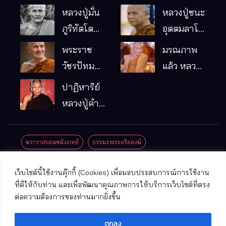
หลวงปู่มั่น
หลวงปู่ชนะ
ภูริทัตโต
อุตตมลาโภ
พระอริยเจ้า
วัดป่าโนน
พระราช
มรณภาพ
ผู้เป็นบิดา
หมากอื๋อ
วัชรปัทม
แล้ว หลวง
ของพระกร
อ.เมือง
คุณ (หลวง
ปู่บุญมา
ปาฏิหาริย์
รมฐาน
จ.มหาสารคาม
ปู่บัวเกตุ
คัมภีรธัมโม
หลวงปู่คำ
ปทุมสิโร)
คะนิง จุล
มรณภาพ
มณี
ฆราวาสจอมขมังเวทย์
ธรรมะพระอริยสงฆ์
แล้ว วัดป่า
ดาราภิรมย์
ประชาสัมพันธ์งานบุญ
ประวัติพระเกจิ
ปาฏิหาริย์พระเกจิ
เว็บไซต์นี้ใช้งานคุ๊กกี้ (Cookies) เพื่อมอบประสบการณ์การใช้งาน
อ.แม่ริม
ปาฏิหาริย์พระเครื่อง
พระธาตุศักดิ์สิทธิ์
ที่ดีให้กับท่าน และเพื่อพัฒนาคุณภาพการให้บริการเว็บไซต์ที่ตรง
จ.เชียงใหม่
ต่อความต้องการของท่านมากยิ่งขึ้น
พระพุทธรูปศักดิ์สิทธิ์
วัดที่สําคัญ
ตกลง