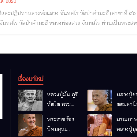
.ค. 2020
ทาหลวงพ่อแสวง จันทสโร วัดป่าคำมะฮี (สาขาที่ ๓๖ วัดหนองป่าพง)อ.ไทยเจริญ จ.ยโสธร หลวงพ่อ
มะฮี หลวงพ่อแสวง จันทสโร ท่านเป็นพระสหธรรมมิกของ ท่านพระอาจารย์คูณ ติกขวีโร
ัดอุดมวารีบรรพต อ.พาน จ.เชียงราย และเป็นพระศิษยานุศิษย์
เรื่องมาใหม่
หลวงปู่มั่น ภูริ
หลวงปู่ช
ทัตโต พระ
ตตมลาโภ
อริยเจ้าผู้เป็น
ป่าโนนห
พระราชวัชร
มรณภาพ
บิดาของ
กอื๋อ อ.เม
ปัทมคุณ
หลวงปู่บ
พระกรรมฐาน
จ.มหาส