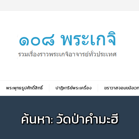
พระพุทธรูปศักดิ์สิทธิ์
ปาฏิหาริย์พระเครื่อง
ฆราวาสจอมขมังเวท
ค้นหา: วัดป่าคำมะฮี