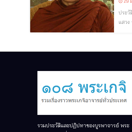
29 ธ
ประวัติและปฏิป
แสวง จันทสโร วัดป่าคำ
แห่งว
รวมประวัติและปฏิปทาของบูรพาจารย์ พระ