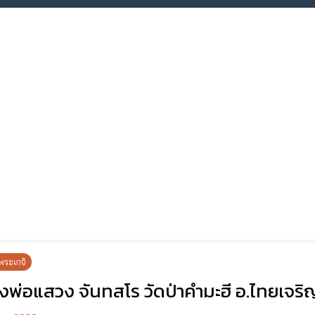
พระเกจิ
งพ่อแสวง จันทสโร วัดป่าคำมะฮี อ.ไทยเจริ