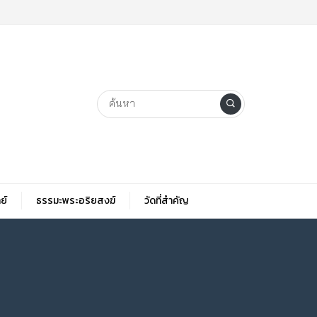
ย์
ธรรมะพระอริยสงฆ์
วัดที่สําคัญ