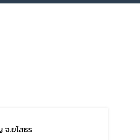
ญ จ.ยโสธร