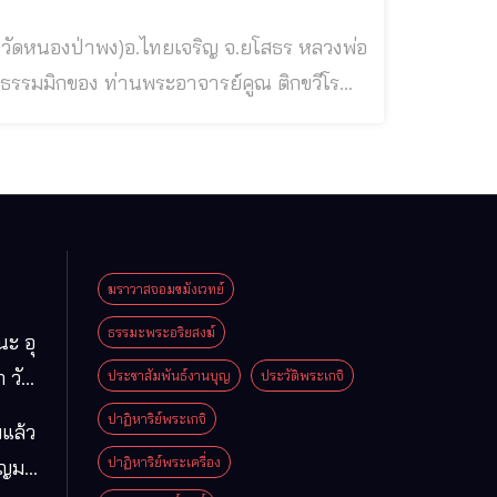
สายท่าน พระอาจารย์ชา สุภัทโท แห่งวัด
หนองป่าพง จ.อุบลราชธานี พระโพธิญาณเถร (พระอาจารย์ชา สุภัทโท) วัดหนองป่าพง หลวงพ่อแสวง พระสุป
ฆราวาสจอมขมังเวทย์
ธรรมะพระอริยสงฆ์
นะ อุ
 วัด
ประชาสัมพันธ์งานบุญ
ประวัติพระเกจิ
มา
ปาฏิหาริย์พระเกจิ
แล้ว
ือง
ปาฏิหาริย์พระเครื่อง
ุญมา
ารคาม