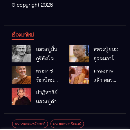
© copyright 2026
เรื่องมาใหม่
หลวงปู่มั่น
หลวงปู่ชนะ
ภูริทัตโต
อุตตมลาโภ
พระอริยเจ้า
วัดป่าโนน
พระราช
มรณภาพ
ผู้เป็นบิดา
หมากอื๋อ
วัชรปัทม
แล้ว หลวง
ของพระกร
อ.เมือง
คุณ (หลวง
ปู่บุญมา
ปาฏิหาริย์
รมฐาน
จ.มหาสารคาม
ปู่บัวเกตุ
คัมภีรธัมโม
หลวงปู่คำ
ปทุมสิโร)
คะนิง จุล
มรณภาพ
มณี
ฆราวาสจอมขมังเวทย์
ธรรมะพระอริยสงฆ์
แล้ว วัดป่า