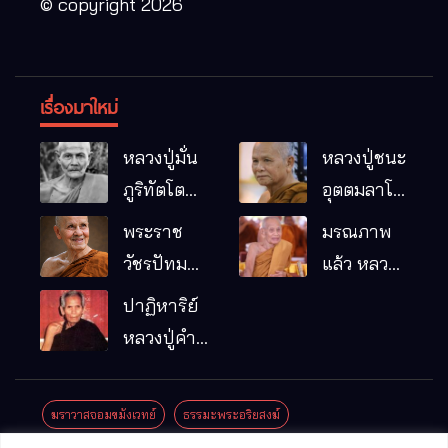
© copyright 2026
เรื่องมาใหม่
หลวงปู่มั่น
หลวงปู่ชนะ
ภูริทัตโต
อุตตมลาโภ
พระอริยเจ้า
วัดป่าโนน
พระราช
มรณภาพ
ผู้เป็นบิดา
หมากอื๋อ
วัชรปัทม
แล้ว หลวง
ของพระกร
อ.เมือง
คุณ (หลวง
ปู่บุญมา
ปาฏิหาริย์
รมฐาน
จ.มหาสารคาม
ปู่บัวเกตุ
คัมภีรธัมโม
หลวงปู่คำ
ปทุมสิโร)
คะนิง จุล
มรณภาพ
มณี
ฆราวาสจอมขมังเวทย์
ธรรมะพระอริยสงฆ์
แล้ว วัดป่า