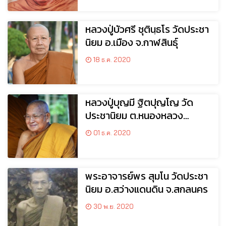
หลวงปู่บัวศรี ชุตินฺธโร วัดประชา
นิยม อ.เมือง จ.กาฬสินธุ์
18 ธ.ค. 2020
หลวงปู่บุญมี ฐิตปุญโญ วัด
ประชานิยม ต.หนองหลวง
อ.สว่างแดนดิน จ.สกลนคร
01 ธ.ค. 2020
พระอาจารย์พร สุมโน วัดประชา
นิยม อ.สว่างแดนดิน จ.สกลนคร
30 พ.ย. 2020