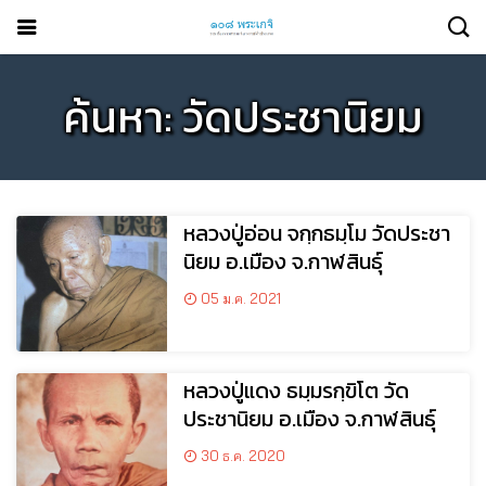
ค้นหา: วัดประชานิยม
หลวงปู่อ่อน จกฺกธมฺโม วัดประชา
นิยม อ.เมือง จ.กาฬสินธุ์
05 ม.ค. 2021
หลวงปู่แดง ธมฺมรกฺขิโต วัด
ประชานิยม อ.เมือง จ.กาฬสินธุ์
30 ธ.ค. 2020