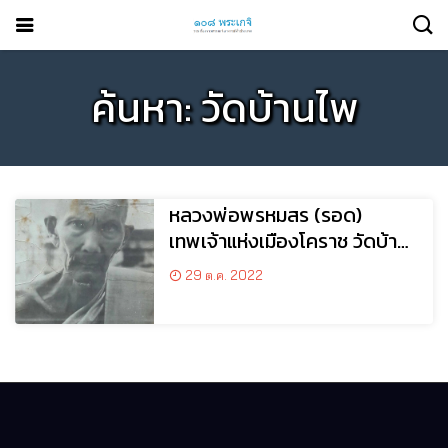
ค้นหา: วัดบ้านไพ
หลวงพ่อพรหมสร (รอด)
เทพเจ้าแห่งเมืองโคราช วัดบ้าน
ไพ อ.โนนสูง จ.นครราชสีมา
29 ต.ค. 2022