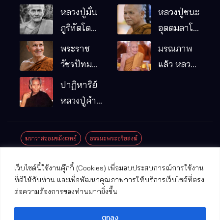
หลวงปู่มั่น
หลวงปู่ชนะ
ภูริทัตโต
อุตตมลาโภ
พระอริยเจ้า
วัดป่าโนน
พระราช
มรณภาพ
ผู้เป็นบิดา
หมากอื๋อ
วัชรปัทม
แล้ว หลวง
ของพระกร
อ.เมือง
คุณ (หลวง
ปู่บุญมา
ปาฏิหาริย์
รมฐาน
จ.มหาสารคาม
ปู่บัวเกตุ
คัมภีรธัมโม
หลวงปู่คำ
ปทุมสิโร)
คะนิง จุล
มรณภาพ
มณี
ฆราวาสจอมขมังเวทย์
ธรรมะพระอริยสงฆ์
แล้ว วัดป่า
ดาราภิรมย์
ประชาสัมพันธ์งานบุญ
ประวัติพระเกจิ
ปาฏิหาริย์พระเกจิ
เว็บไซต์นี้ใช้งานคุ๊กกี้ (Cookies) เพื่อมอบประสบการณ์การใช้งาน
อ.แม่ริม
ปาฏิหาริย์พระเครื่อง
พระธาตุศักดิ์สิทธิ์
ที่ดีให้กับท่าน และเพื่อพัฒนาคุณภาพการให้บริการเว็บไซต์ที่ตรง
จ.เชียงใหม่
ต่อความต้องการของท่านมากยิ่งขึ้น
พระพุทธรูปศักดิ์สิทธิ์
วัดที่สําคัญ
ตกลง