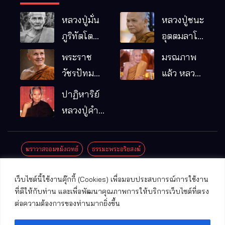
หลวงปู่มั่น
หลวงปู่ชนะ
ภูริทัตโต
อุตตมลาโภ
พระอริยเจ้า
วัดป่าโนน
พระราช
มรณภาพ
ผู้เป็นบิดา
หมากอื๋อ
วัชรปัทม
แล้ว หลวง
ของพระกร
อ.เมือง
คุณ (หลวง
ปู่บุญมา
ปาฏิหาริย์
รมฐาน
จ.มหาสารคาม
ปู่บัวเกตุ
คัมภีรธัมโม
หลวงปู่คำ
ปทุมสิโร)
คะนิง จุล
มรณภาพ
มณี
ฆราวาสจอมขมังเวทย์
ธรรมะพระอริยสงฆ์
แล้ว วัดป่า
ดาราภิรมย์
ประชาสัมพันธ์งานบุญ
ประวัติพระเกจิ
ปาฏิหาริย์พระเกจิ
เว็บไซต์นี้ใช้งานคุ๊กกี้ (Cookies) เพื่อมอบประสบการณ์การใช้งาน
อ.แม่ริม
ปาฏิหาริย์พระเครื่อง
พระธาตุศักดิ์สิทธิ์
ที่ดีให้กับท่าน และเพื่อพัฒนาคุณภาพการให้บริการเว็บไซต์ที่ตรง
จ.เชียงใหม่
ต่อความต้องการของท่านมากยิ่งขึ้น
พระพุทธรูปศักดิ์สิทธิ์
วัดที่สําคัญ