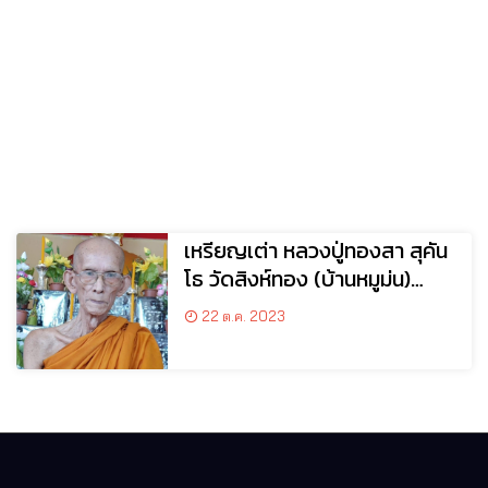
เหรียญเต่า หลวงปู่ทองสา สุคัน
โธ วัดสิงห์ทอง (บ้านหมูม่น)
อ.นาทม จ.นครพนม
22 ต.ค. 2023