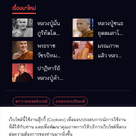
เรื่องมาใหม่
หลวงปู่มั่น
หลวงปู่ชนะ
ภูริทัตโต
อุตตมลาโภ
พระอริยเจ้า
วัดป่าโนน
พระราช
มรณภาพ
ผู้เป็นบิดา
หมากอื๋อ
วัชรปัทม
แล้ว หลวง
ของพระกร
อ.เมือง
คุณ (หลวง
ปู่บุญมา
ปาฏิหาริย์
รมฐาน
จ.มหาสารคาม
ปู่บัวเกตุ
คัมภีรธัมโม
หลวงปู่คำ
ปทุมสิโร)
คะนิง จุล
มรณภาพ
มณี
ฆราวาสจอมขมังเวทย์
ธรรมะพระอริยสงฆ์
แล้ว วัดป่า
ดาราภิรมย์
ประชาสัมพันธ์งานบุญ
ประวัติพระเกจิ
ปาฏิหาริย์พระเกจิ
เว็บไซต์นี้ใช้งานคุ๊กกี้ (Cookies) เพื่อมอบประสบการณ์การใช้งาน
อ.แม่ริม
ปาฏิหาริย์พระเครื่อง
พระธาตุศักดิ์สิทธิ์
ที่ดีให้กับท่าน และเพื่อพัฒนาคุณภาพการให้บริการเว็บไซต์ที่ตรง
จ.เชียงใหม่
ต่อความต้องการของท่านมากยิ่งขึ้น