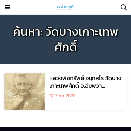
ค้นหา: วัดบางเกาะเทพ
ศักดิ์
หลวงพ่อทรัพย์ จนฺทสโร วัดบาง
เกาะเทพศักดิ์ อ.อัมพวา
จ.สมุทรสงคราม
17 พ.ย. 2022