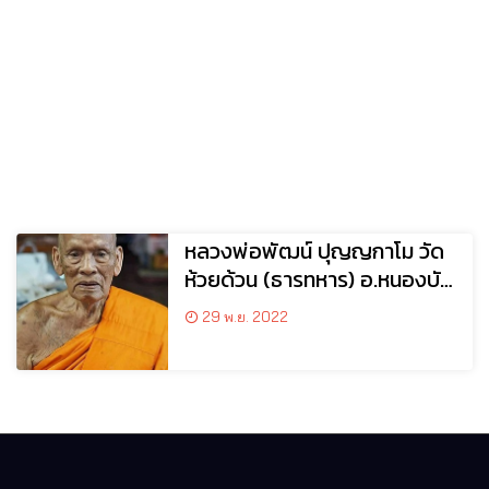
หลวงพ่อพัฒน์ ปุญญกาโม วัด
ห้วยด้วน (ธารทหาร) อ.หนองบัว
จ.นครสวรรค์
29 พ.ย. 2022