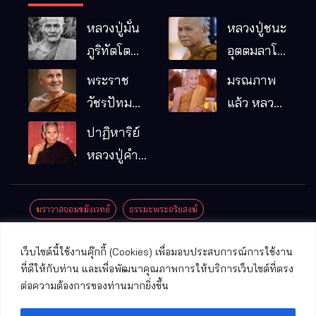
หลวงปู่มั่น
หลวงปู่ชนะ
ภูริทัตโต
อุตตมลาโภ
พระอริยเจ้า
วัดป่าโนน
พระราช
มรณภาพ
ผู้เป็นบิดา
หมากอื๋อ
วัชรปัทม
แล้ว หลวง
ของพระกร
อ.เมือง
คุณ (หลวง
ปู่บุญมา
ปาฏิหาริย์
รมฐาน
จ.มหาสารคาม
ปู่บัวเกตุ
คัมภีรธัมโม
หลวงปู่คำ
ปทุมสิโร)
คะนิง จุล
มรณภาพ
มณี
ฆราวาสจอมขมังเวทย์
ธรรมะพระอริยสงฆ์
แล้ว วัดป่า
ดาราภิรมย์
ประชาสัมพันธ์งานบุญ
ประวัติพระเกจิ
ปาฏิหาริย์พระเกจิ
เว็บไซต์นี้ใช้งานคุ๊กกี้ (Cookies) เพื่อมอบประสบการณ์การใช้งาน
อ.แม่ริม
ปาฏิหาริย์พระเครื่อง
พระธาตุศักดิ์สิทธิ์
ที่ดีให้กับท่าน และเพื่อพัฒนาคุณภาพการให้บริการเว็บไซต์ที่ตรง
จ.เชียงใหม่
ต่อความต้องการของท่านมากยิ่งขึ้น
พระพุทธรูปศักดิ์สิทธิ์
วัดที่สําคัญ